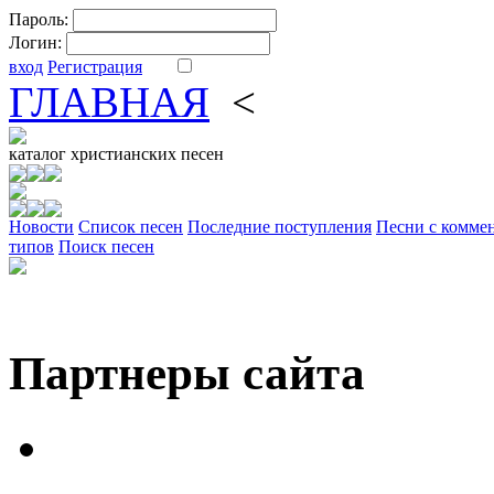
Пароль:
Логин:
вход
Регистрация
ГЛАВНАЯ
<
ФОРУМ
DV
каталог
христианских песен
Новости
Cписок песен
Последние поступления
Песни с комме
типов
Поиск песен
Партнеры сайта