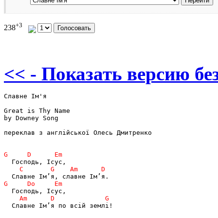
+3
238
<< - Показать версию без
Славне Ім'я

Great is Thy Name

by Downey Song

переклав з англійської Олесь Дмитренко

  Славне Ім’я по всій землі!
