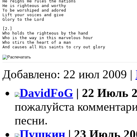
He reigns He rules the nations 

He is righteous and worthy 

To be worshiped and adored 

Lift your voices and give 

Glory to the Lord 

[2.]

Who holds the righteous by the hand 

Who is the way in this marvelous hour 

Who stirs the heart of a man 

And causes all His saints to cry out glory 
Добавлено: 22 июл 2009 |
DavidFoG
| 22 Июль 2
пожалуйста комментари
песни.
Пушкин
| 23 Июль 20