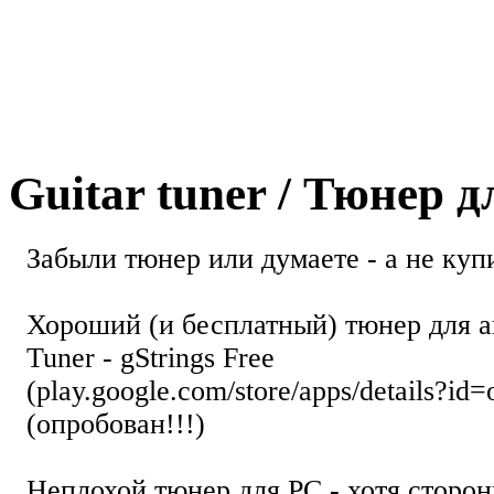
Guitar tuner / Тюнер 
Забыли тюнер или думаете - а не купи
Хороший (и бесплатный) тюнер для а
Tuner - gStrings Free
(play.google.com/store/apps/details?id=
(опробован!!!)
Неплохой тюнер для РС - хотя стор