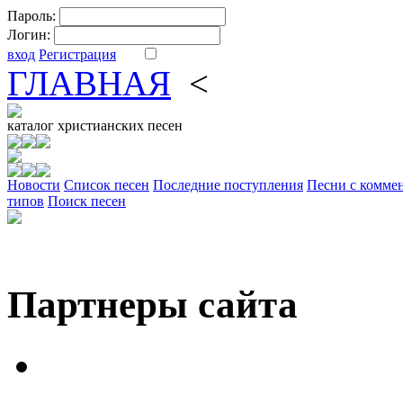
Пароль:
Логин:
вход
Регистрация
ГЛАВНАЯ
<
ФОРУМ
DV
каталог
христианских песен
Новости
Cписок песен
Последние поступления
Песни с комме
типов
Поиск песен
Партнеры сайта