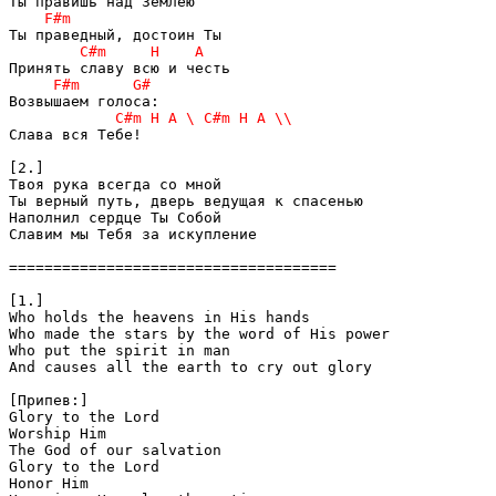
Слава вся Тебе!

[2.]

Твоя рука всегда со мной

Ты верный путь, дверь ведущая к спасенью

Наполнил сердце Ты Собой

Славим мы Тебя за искупление

=====================================

[1.]

Who holds the heavens in His hands 

Who made the stars by the word of His power 

Who put the spirit in man 

And causes all the earth to cry out glory 

[Припев:]

Glory to the Lord 

Worship Him 

The God of our salvation 

Glory to the Lord 

Honor Him 
