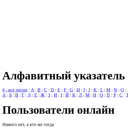
Алфавитный указатель 
# - все песни
:
A
:
B
:
C
:
D
:
E
:
F
:
G
:
H
:
I
:
J
:
K
:
L
:
M
:
N
:
O
:
А
:
Б
:
В
:
Г
:
Д
:
Е
:
Ж
:
З
:
И
:
І
:
Й
:
К
:
Л
:
М
:
Н
:
О
:
П
:
Р
:
С
:
Пользователи онлайн
Никого нет, а кто же тогда