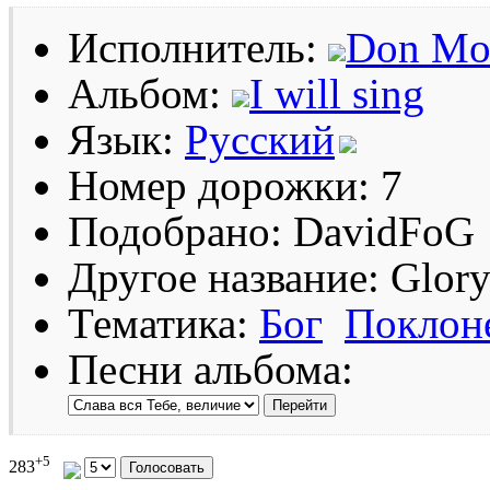
Исполнитель:
Don Mo
Альбом:
I will sing
Язык:
Русский
Номер дорожки: 7
Подобрано: DavidFoG
Другое название: Glory
Тематика:
Бог
Поклон
Песни альбома:
+5
283