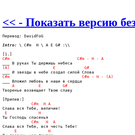
<< - Показать версию без
Перевод: DavidFoG

Intro:
 \ C#m  H \ A E G# :\\

Творенье возвещает Твою славу
