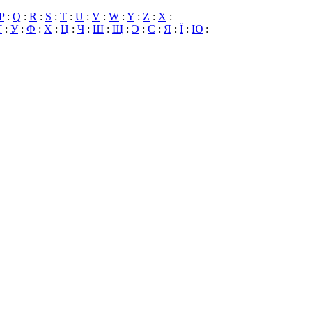
P
:
Q
:
R
:
S
:
T
:
U
:
V
:
W
:
Y
:
Z
:
X
:
Т
:
У
:
Ф
:
Х
:
Ц
:
Ч
:
Ш
:
Щ
:
Э
:
Є
:
Я
:
Ї
:
Ю
: