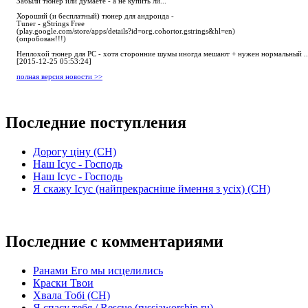
Забыли тюнер или думаете - а не купить ли...
Хороший (и бесплатный) тюнер для андроида -
Tuner - gStrings Free
(play.google.com/store/apps/details?id=org.cohortor.gstrings&hl=en)
(опробован!!!)
Неплохой тюнер для РС - хотя сторонние шумы иногда мешают + нужен нормальный ..
[2015-12-25 05:53:24]
полная версия новости >>
Последние поступления
Дорогу ціну (СН)
Наш Ісус - Господь
Наш Ісус - Господь
Я скажу Ісус (найпрекрасніше ймення з усіх) (СН)
Последние с комментариями
Ранами Его мы исцелились
Краски Твои
Хвала Тобі (СН)
Я спасу тебя / Rescue (russiaworship.ru)