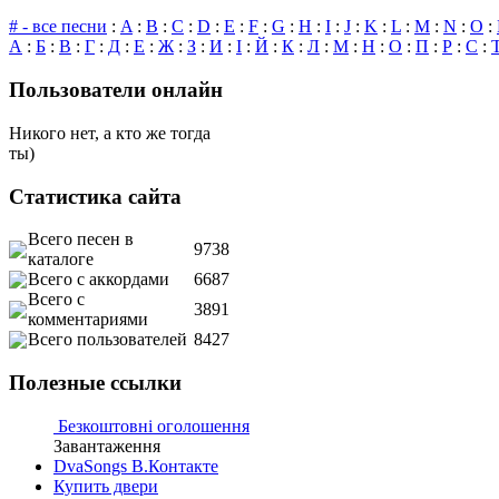
# - все песни
:
A
:
B
:
C
:
D
:
E
:
F
:
G
:
H
:
I
:
J
:
K
:
L
:
M
:
N
:
O
:
А
:
Б
:
В
:
Г
:
Д
:
Е
:
Ж
:
З
:
И
:
І
:
Й
:
К
:
Л
:
М
:
Н
:
О
:
П
:
Р
:
С
:
Пользователи онлайн
Никого нет, а кто же тогда
ты)
Статистика сайта
Всего песен в
9738
каталоге
Всего с аккордами
6687
Всего с
3891
комментариями
Всего пользователей
8427
Полезные ссылки
Безкоштовні оголошення
Завантаження
DvaSongs В.Контакте
Купить двери