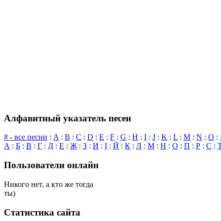
Алфавитный указатель песен
# - все песни
:
A
:
B
:
C
:
D
:
E
:
F
:
G
:
H
:
I
:
J
:
K
:
L
:
M
:
N
:
O
:
А
:
Б
:
В
:
Г
:
Д
:
Е
:
Ж
:
З
:
И
:
І
:
Й
:
К
:
Л
:
М
:
Н
:
О
:
П
:
Р
:
С
:
Пользователи онлайн
Никого нет, а кто же тогда
ты)
Статистика сайта