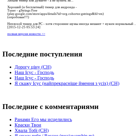
Забыли тюнер или думаете - а не купить ли...
Хороший (и бесплатный) тюнер для андроида -
Tuner - gStrings Free
(play.google.com/store/apps/details?id=org.cohortor.gstrings&hl=en)
(опробован!!!)
Неплохой тюнер для РС - хотя сторонние шумы иногда мешают + нужен нормальный ..
[2015-12-25 05:53:24]
полная версия новости >>
Последние поступления
Дорогу ціну (СН)
Наш Ісус - Господь
Наш Ісус - Господь
Я скажу Ісус (найпрекрасніше ймення з усіх) (СН)
Последние с комментариями
Ранами Его мы исцелились
Краски Твои
Хвала Тобі (СН)
Я спасу тебя / Rescue (russiaworship.ru)