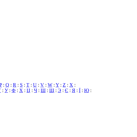
P
:
Q
:
R
:
S
:
T
:
U
:
V
:
W
:
Y
:
Z
:
X
:
Т
:
У
:
Ф
:
Х
:
Ц
:
Ч
:
Ш
:
Щ
:
Э
:
Є
:
Я
:
Ї
:
Ю
: