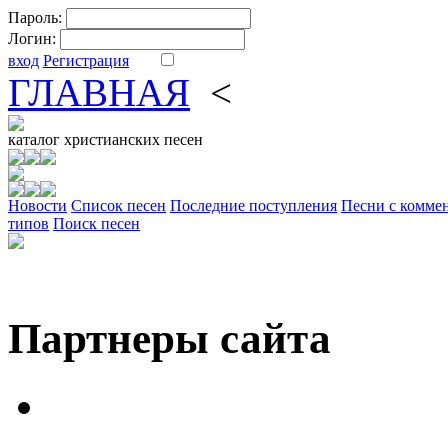
Пароль:
Логин:
вход
Регистрация
ГЛАВНАЯ
<
ФОРУМ
DV
каталог
христианских песен
Новости
Cписок песен
Последние поступления
Песни с комме
типов
Поиск песен
Партнеры сайта