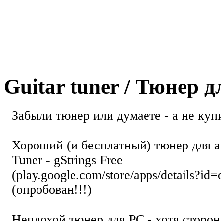
Guitar tuner / Тюнер 
Забыли тюнер или думаете - а не купи
Хороший (и бесплатный) тюнер для а
Tuner - gStrings Free
(play.google.com/store/apps/details?id=
(опробован!!!)
Неплохой тюнер для РС - хотя стор