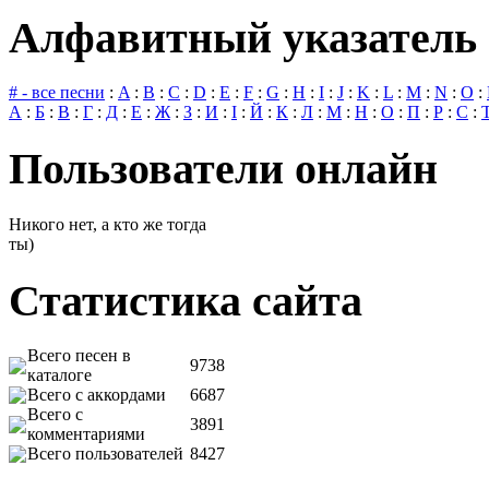
Алфавитный указатель 
# - все песни
:
A
:
B
:
C
:
D
:
E
:
F
:
G
:
H
:
I
:
J
:
K
:
L
:
M
:
N
:
O
:
А
:
Б
:
В
:
Г
:
Д
:
Е
:
Ж
:
З
:
И
:
І
:
Й
:
К
:
Л
:
М
:
Н
:
О
:
П
:
Р
:
С
:
Пользователи онлайн
Никого нет, а кто же тогда
ты)
Статистика сайта
Всего песен в
9738
каталоге
Всего с аккордами
6687
Всего с
3891
комментариями
Всего пользователей
8427