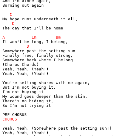
And I'm alone again,

Burning out again

The day that I'll be home

Somewhere past the setting sun

Finally free, finally strong,

Somewhere back where I belong

(Chorus Chords)

Yeah, Yeah, (Yeah!)

Yeah, Yeah, (Yeah!)

You're selling shares with me again,

But I'm not buying it,

I'm not buying it

My wound goes deeper than the skin,

There's no hiding it,

So I'm not trying it

Yeah, Yeah, (Somewhere past the setting sun!)

Yeah, Yeah, (Yeah!)
