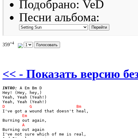
Подобрано: VeD
Песни альбома:
+4
359
<< - Показать версию без
INTRO:
 A Em Bm D

Hey! (Hey, hey,)

Yeah, Yeah (Yeah!)

Burning out again

I've not sure which of me is real,
