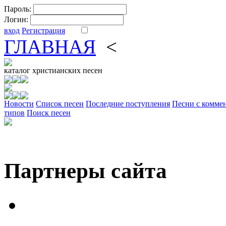
Пароль:
Логин:
вход
Регистрация
ГЛАВНАЯ
<
ФОРУМ
DV
каталог
христианских песен
Новости
Cписок песен
Последние поступления
Песни с комме
типов
Поиск песен
Партнеры сайта