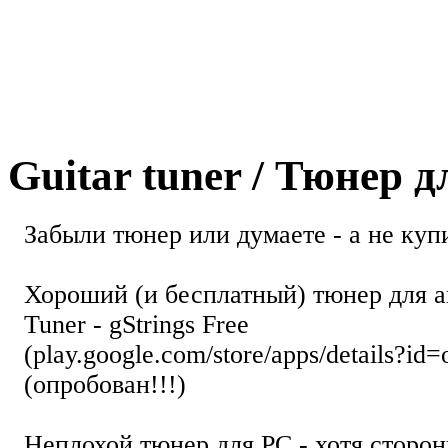
Guitar tuner / Тюнер 
Забыли тюнер или думаете - а не купи
Хороший (и бесплатный) тюнер для а
Tuner - gStrings Free
(play.google.com/store/apps/details?id=
(опробован!!!)
Неплохой тюнер для РС - хотя стор