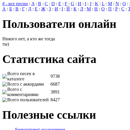
# - все песни
:
A
:
B
:
C
:
D
:
E
:
F
:
G
:
H
:
I
:
J
:
K
:
L
:
M
:
N
:
O
:
А
:
Б
:
В
:
Г
:
Д
:
Е
:
Ж
:
З
:
И
:
І
:
Й
:
К
:
Л
:
М
:
Н
:
О
:
П
:
Р
:
С
:
Пользователи онлайн
Никого нет, а кто же тогда
ты)
Статистика сайта
Всего песен в
9738
каталоге
Всего с аккордами
6687
Всего с
3891
комментариями
Всего пользователей
8427
Полезные ссылки
Безкоштовні оголошення