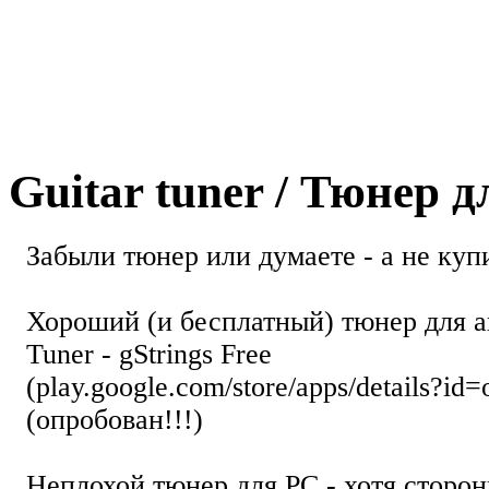
Guitar tuner / Тюнер 
Забыли тюнер или думаете - а не купи
Хороший (и бесплатный) тюнер для а
Tuner - gStrings Free
(play.google.com/store/apps/details?id=
(опробован!!!)
Неплохой тюнер для РС - хотя стор