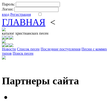
Пароль:
Логин:
вход
Регистрация
ГЛАВНАЯ
<
ФОРУМ
DV
каталог
христианских песен
Новости
Cписок песен
Последние поступления
Песни с комме
типов
Поиск песен
Партнеры сайта