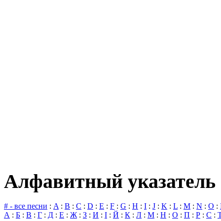
Алфавитный указатель 
# - все песни
:
A
:
B
:
C
:
D
:
E
:
F
:
G
:
H
:
I
:
J
:
K
:
L
:
M
:
N
:
O
:
А
:
Б
:
В
:
Г
:
Д
:
Е
:
Ж
:
З
:
И
:
І
:
Й
:
К
:
Л
:
М
:
Н
:
О
:
П
:
Р
:
С
: