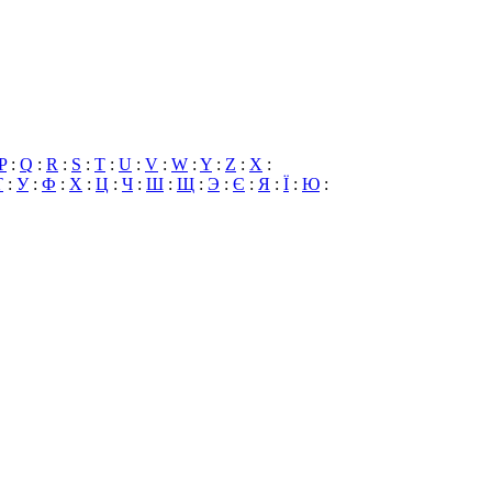
P
:
Q
:
R
:
S
:
T
:
U
:
V
:
W
:
Y
:
Z
:
X
:
Т
:
У
:
Ф
:
Х
:
Ц
:
Ч
:
Ш
:
Щ
:
Э
:
Є
:
Я
:
Ї
:
Ю
: