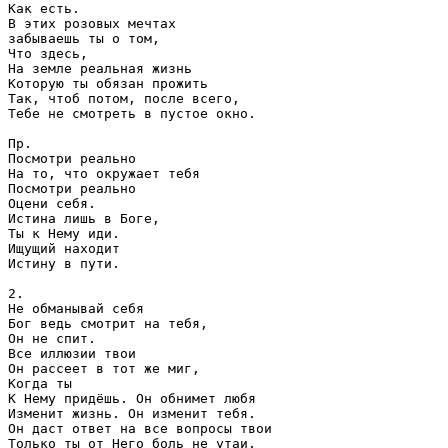
Как есть.

В этих розовых мечтах

забываешь ты о том,

Что здесь,

На земле реальная жизнь

Которую ты обязан прожить

Так, чтоб потом, после всего,

Тебе не смотреть в пустое окно.

Пр.

Посмотри реально

На то, что окружает тебя

Посмотри реально

Оцени себя.

Истина лишь в Боге,

Ты к Нему иди.

Ищущий находит

Истину в пути.

2.

Не обманывай себя

Бог ведь смотрит на тебя,

Он не спит.

Все иллюзии твои 

Он рассеет в тот же миг,

Когда ты

К Нему придёшь. Он обнимет любя

Изменит жизнь. Он изменит тебя.

Он даст ответ на все вопросы твои

Только ты от Него боль не утаи.