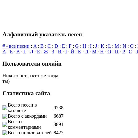
Алфавитный указатель песен
# - все песни
:
A
:
B
:
C
:
D
:
E
:
F
:
G
:
H
:
I
:
J
:
K
:
L
:
M
:
N
:
O
:
А
:
Б
:
В
:
Г
:
Д
:
Е
:
Ж
:
З
:
И
:
І
:
Й
:
К
:
Л
:
М
:
Н
:
О
:
П
:
Р
:
С
:
Пользователи онлайн
Никого нет, а кто же тогда
ты)
Статистика сайта
Всего песен в
9738
каталоге
Всего с аккордами
6687
Всего с
3891
комментариями
Всего пользователей
8427