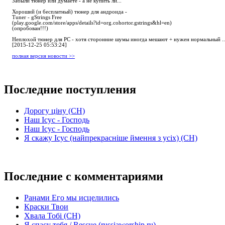
Забыли тюнер или думаете - а не купить ли...
Хороший (и бесплатный) тюнер для андроида -
Tuner - gStrings Free
(play.google.com/store/apps/details?id=org.cohortor.gstrings&hl=en)
(опробован!!!)
Неплохой тюнер для РС - хотя сторонние шумы иногда мешают + нужен нормальный ..
[2015-12-25 05:53:24]
полная версия новости >>
Последние поступления
Дорогу ціну (СН)
Наш Ісус - Господь
Наш Ісус - Господь
Я скажу Ісус (найпрекрасніше ймення з усіх) (СН)
Последние с комментариями
Ранами Его мы исцелились
Краски Твои
Хвала Тобі (СН)
Я спасу тебя / Rescue (russiaworship.ru)