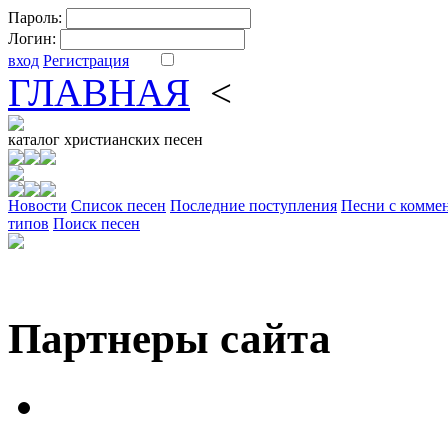
Пароль:
Логин:
вход
Регистрация
ГЛАВНАЯ
<
ФОРУМ
DV
каталог
христианских песен
Новости
Cписок песен
Последние поступления
Песни с комме
типов
Поиск песен
Партнеры сайта