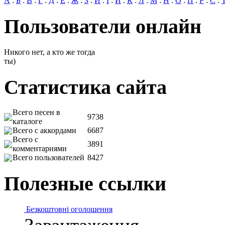
А
:
Б
:
В
:
Г
:
Д
:
Е
:
Ж
:
З
:
И
:
І
:
Й
:
К
:
Л
:
М
:
Н
:
О
:
П
:
Р
:
С
:
Пользователи онлайн
Никого нет, а кто же тогда
ты)
Статистика сайта
Всего песен в
9738
каталоге
Всего с аккордами
6687
Всего с
3891
комментариями
Всего пользователей
8427
Полезные ссылки
Безкоштовні оголошення