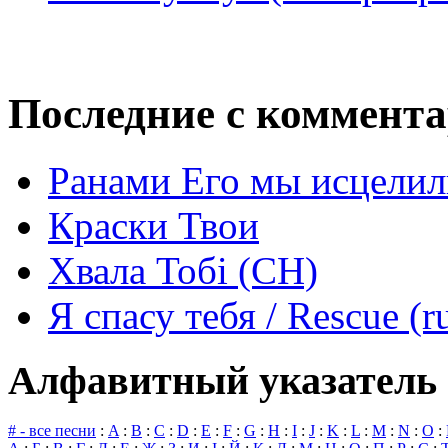
Последние с коммент
Ранами Его мы исцелил
Краски Твои
Хвала Тобі (СН)
Я спасу тебя / Rescue (r
Алфавитный указатель 
# - все песни
:
A
:
B
:
C
:
D
:
E
:
F
:
G
:
H
:
I
:
J
:
K
:
L
:
M
:
N
:
O
: