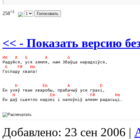
+3
258
<< - Показать версию без
Госпаду хвала!

Ён даў сьвятло надзеі і напоўніў алеем радасьці.

Добавлено: 23 сен 2006 |