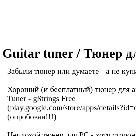
Guitar tuner / Тюнер 
Забыли тюнер или думаете - а не купи
Хороший (и бесплатный) тюнер для а
Tuner - gStrings Free
(play.google.com/store/apps/details?id=
(опробован!!!)
Неплохой тюнер для РС - хотя стор