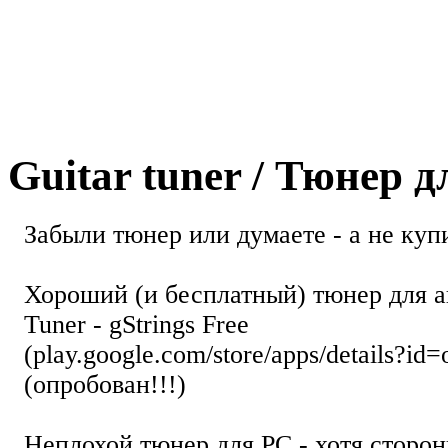
Guitar tuner / Тюнер 
Забыли тюнер или думаете - а не купи
Хороший (и бесплатный) тюнер для а
Tuner - gStrings Free
(play.google.com/store/apps/details?id=
(опробован!!!)
Неплохой тюнер для РС - хотя стор