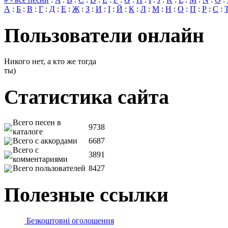
А
:
Б
:
В
:
Г
:
Д
:
Е
:
Ж
:
З
:
И
:
І
:
Й
:
К
:
Л
:
М
:
Н
:
О
:
П
:
Р
:
С
:
Пользователи онлайн
Никого нет, а кто же тогда
ты)
Статистика сайта
Всего песен в
9738
каталоге
Всего с аккордами
6687
Всего с
3891
комментариями
Всего пользователей
8427
Полезные ссылки
Безкоштовні оголошення