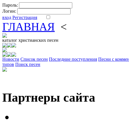
Пароль:
Логин:
вход
Регистрация
ГЛАВНАЯ
<
ФОРУМ
DV
каталог
христианских песен
Новости
Cписок песен
Последние поступления
Песни с комме
типов
Поиск песен
Партнеры сайта