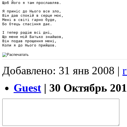
Щоб Його я там прославляв.

Я приніс до Нього все зло,

Він дав спокій в серце моє,

Мені в світі гарно буде,

Бо Отець спасіння дає.

І тепер радію всі дні,

Що мене мій Батько знайшов, 

Він подав прощення мені, 

Добавлено: 31 янв 2008 |
Guest
| 30 Октябрь 201