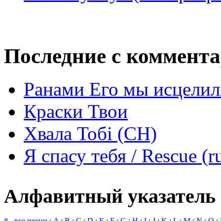
Последние с коммент
Ранами Его мы исцелил
Краски Твои
Хвала Тобі (СН)
Я спасу тебя / Rescue (r
Алфавитный указатель 
# - все песни
:
A
:
B
:
C
:
D
:
E
:
F
:
G
:
H
:
I
:
J
:
K
:
L
:
M
:
N
:
O
: