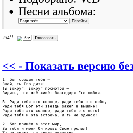
Песни альбома:
+1
254
<< - Показать версию без
1. Бог создал тебя – 

Знай, ты Его дитя! 

Ты вокруг, вокруг посмотри – 

Видишь, что всё живёт благодаря Его любви. 

R: Ради тебя это солнце, ради тебя это небо, 

Ради тебя Бог эти звёзды зажёг в вышине! 

Ради тебя это солнце, ради тебя это лето! 

Ради тебя и эта встреча, и ты не одинок! 

2. Бог пришёл в этот мир, 

За тебя и меня Он кровь Свою пролил! 

Ты на крест, на крест посмотри – 
