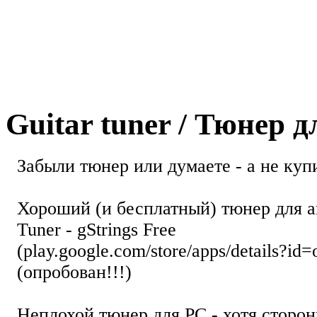
Guitar tuner / Тюнер 
Забыли тюнер или думаете - а не купи
Хороший (и бесплатный) тюнер для а
Tuner - gStrings Free
(play.google.com/store/apps/details?id=
(опробован!!!)
Неплохой тюнер для РС - хотя стор