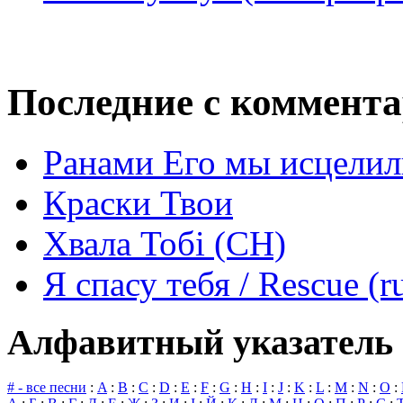
Последние с коммент
Ранами Его мы исцелил
Краски Твои
Хвала Тобі (СН)
Я спасу тебя / Rescue (r
Алфавитный указатель 
# - все песни
:
A
:
B
:
C
:
D
:
E
:
F
:
G
:
H
:
I
:
J
:
K
:
L
:
M
:
N
:
O
: