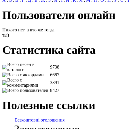
А
:
Б
:
В
:
Г
:
Д
:
Е
:
Ж
:
З
:
И
:
І
:
Й
:
К
:
Л
:
М
:
Н
:
О
:
П
:
Р
:
С
:
Пользователи онлайн
Никого нет, а кто же тогда
ты)
Статистика сайта
Всего песен в
9738
каталоге
Всего с аккордами
6687
Всего с
3891
комментариями
Всего пользователей
8427
Полезные ссылки
Безкоштовні оголошення