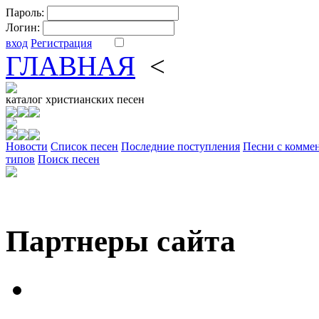
Пароль:
Логин:
вход
Регистрация
ГЛАВНАЯ
<
ФОРУМ
DV
каталог
христианских песен
Новости
Cписок песен
Последние поступления
Песни с комме
типов
Поиск песен
Партнеры сайта