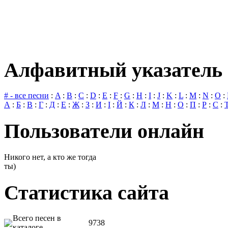
Алфавитный указатель 
# - все песни
:
A
:
B
:
C
:
D
:
E
:
F
:
G
:
H
:
I
:
J
:
K
:
L
:
M
:
N
:
O
:
А
:
Б
:
В
:
Г
:
Д
:
Е
:
Ж
:
З
:
И
:
І
:
Й
:
К
:
Л
:
М
:
Н
:
О
:
П
:
Р
:
С
:
Пользователи онлайн
Никого нет, а кто же тогда
ты)
Статистика сайта
Всего песен в
9738
каталоге