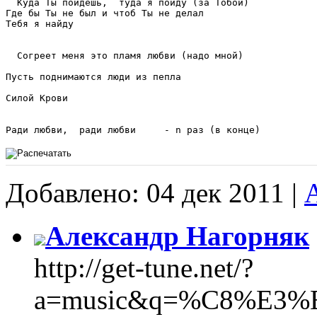
  Куда Ты пойдешь,  туда я пойду (за Тобой)

Где бы Ты не был и чтоб Ты не делал

Тебя я найду

  Согреет меня это пламя любви (надо мной)

Пусть поднимаются люди из пепла

Силой Крови

Добавлено: 04 дек 2011 |
Александр Нагорняк
http://get-tune.net/?
a=music&q=%C8%E3