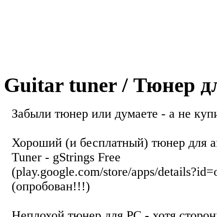
Guitar tuner / Тюнер 
Забыли тюнер или думаете - а не купи
Хороший (и бесплатный) тюнер для а
Tuner - gStrings Free
(play.google.com/store/apps/details?id=
(опробован!!!)
Неплохой тюнер для РС - хотя стор