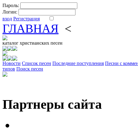
Пароль:
Логин:
вход
Регистрация
ГЛАВНАЯ
<
ФОРУМ
DV
каталог
христианских песен
Новости
Cписок песен
Последние поступления
Песни с комме
типов
Поиск песен
Партнеры сайта