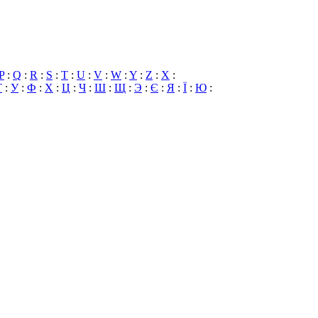
P
:
Q
:
R
:
S
:
T
:
U
:
V
:
W
:
Y
:
Z
:
X
:
Т
:
У
:
Ф
:
Х
:
Ц
:
Ч
:
Ш
:
Щ
:
Э
:
Є
:
Я
:
Ї
:
Ю
: