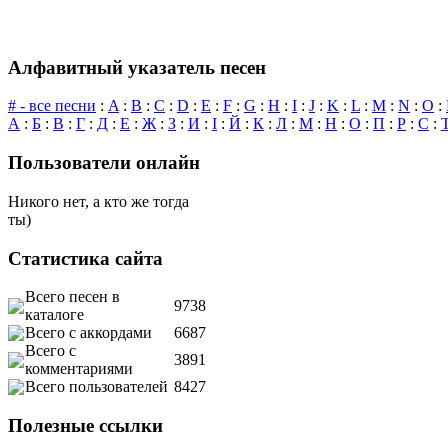
Алфавитный указатель песен
# - все песни
:
A
:
B
:
C
:
D
:
E
:
F
:
G
:
H
:
I
:
J
:
K
:
L
:
M
:
N
:
O
:
А
:
Б
:
В
:
Г
:
Д
:
Е
:
Ж
:
З
:
И
:
І
:
Й
:
К
:
Л
:
М
:
Н
:
О
:
П
:
Р
:
С
:
Пользователи онлайн
Никого нет, а кто же тогда
ты)
Статистика сайта
Всего песен в
9738
каталоге
Всего с аккордами
6687
Всего с
3891
комментариями
Всего пользователей
8427
Полезные ссылки