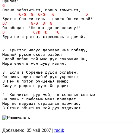
Бури не страшны, стремлюсь я домой.

2. Христос Иисус даровал мне победу,

Мощной рукою оковы разбил.

Силой любви той мне дух сокрушил Он,

Мира елей в мою душу излил.

3. Если в боренье душой ослабею,

Он лишь один слабый дух укрепит;

В Нем я поток очищенья имею;

Силу и радость душе Он дарит.

4. Кончится труд мой,- в селенья святые

Он лишь с любовью меня приведет.

Мир не нарушат страданья наемные,

Добавлено: 05 май 2007 |
rudik