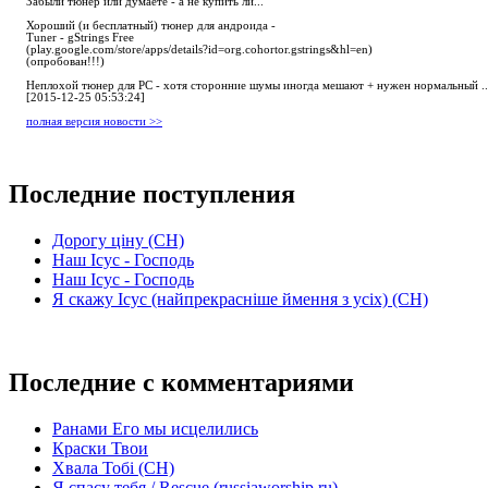
Забыли тюнер или думаете - а не купить ли...
Хороший (и бесплатный) тюнер для андроида -
Tuner - gStrings Free
(play.google.com/store/apps/details?id=org.cohortor.gstrings&hl=en)
(опробован!!!)
Неплохой тюнер для РС - хотя сторонние шумы иногда мешают + нужен нормальный ..
[2015-12-25 05:53:24]
полная версия новости >>
Последние поступления
Дорогу ціну (СН)
Наш Ісус - Господь
Наш Ісус - Господь
Я скажу Ісус (найпрекрасніше ймення з усіх) (СН)
Последние с комментариями
Ранами Его мы исцелились
Краски Твои
Хвала Тобі (СН)
Я спасу тебя / Rescue (russiaworship.ru)