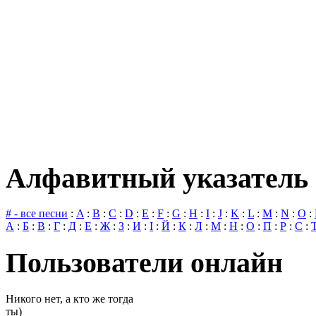
Алфавитный указатель 
# - все песни
:
A
:
B
:
C
:
D
:
E
:
F
:
G
:
H
:
I
:
J
:
K
:
L
:
M
:
N
:
O
:
А
:
Б
:
В
:
Г
:
Д
:
Е
:
Ж
:
З
:
И
:
І
:
Й
:
К
:
Л
:
М
:
Н
:
О
:
П
:
Р
:
С
:
Пользователи онлайн
Никого нет, а кто же тогда
ты)