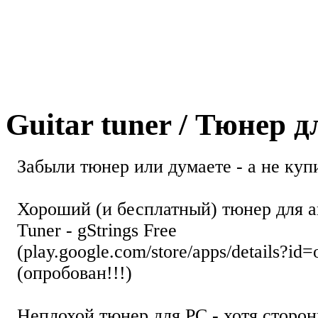
Guitar tuner / Тюнер 
Забыли тюнер или думаете - а не купи
Хороший (и бесплатный) тюнер для а
Tuner - gStrings Free
(play.google.com/store/apps/details?id=
(опробован!!!)
Неплохой тюнер для РС - хотя стор