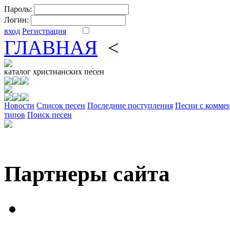
Пароль:
Логин:
вход
Регистрация
ГЛАВНАЯ
<
ФОРУМ
DV
каталог
христианских песен
Новости
Cписок песен
Последние поступления
Песни с комме
типов
Поиск песен
Партнеры сайта