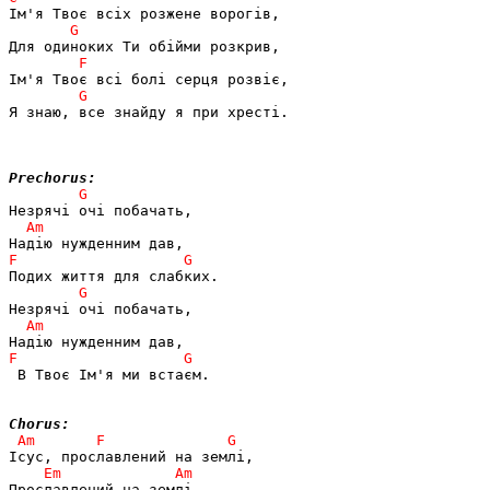
Я знаю, все знайду я при хресті.

Prechorus:
 В Твоє Ім'я ми встаєм.

Chorus: