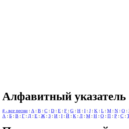
Алфавитный указатель 
# - все песни
:
A
:
B
:
C
:
D
:
E
:
F
:
G
:
H
:
I
:
J
:
K
:
L
:
M
:
N
:
O
:
А
:
Б
:
В
:
Г
:
Д
:
Е
:
Ж
:
З
:
И
:
І
:
Й
:
К
:
Л
:
М
:
Н
:
О
:
П
:
Р
:
С
: