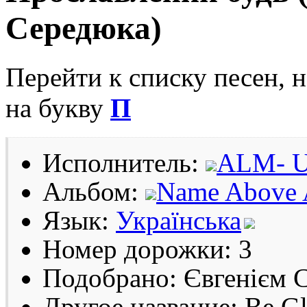
Середюка)
Перейти к списку песен, 
на букву
П
Исполнитель:
ALM- 
Альбом:
Name Above 
Язык:
Українська
Номер дорожки: 3
Подобрано: Євгенієм 
Другое название: Be G