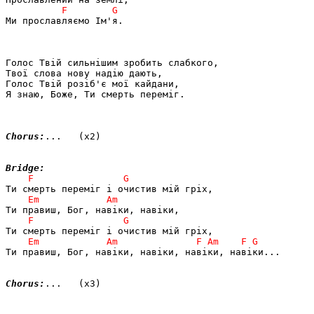
Ми прославляємо Ім'я.

Голос Твій сильнішим зробить слабкого,

Твої слова нову надію дають,

Голос Твій розіб'є мої кайдани,

Я знаю, Боже, Ти смерть переміг.

Chorus:
...   (x2)

Bridge:
Ти правиш, Бог, навіки, навіки, навіки, навіки...

Chorus:
...   (x3)
