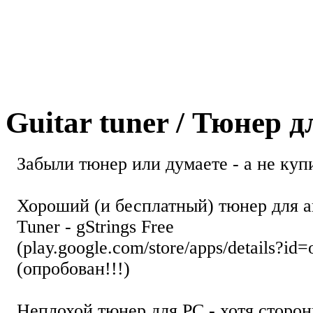
Guitar tuner / Тюнер 
Забыли тюнер или думаете - а не купи
Хороший (и бесплатный) тюнер для а
Tuner - gStrings Free
(play.google.com/store/apps/details?id=
(опробован!!!)
Неплохой тюнер для РС - хотя стор