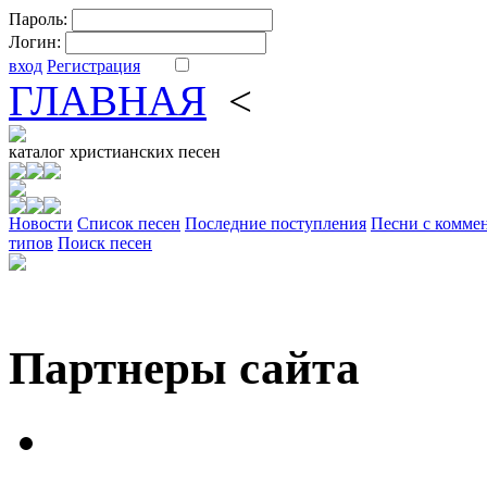
Пароль:
Логин:
вход
Регистрация
ГЛАВНАЯ
<
ФОРУМ
DV
каталог
христианских песен
Новости
Cписок песен
Последние поступления
Песни с комме
типов
Поиск песен
Партнеры сайта