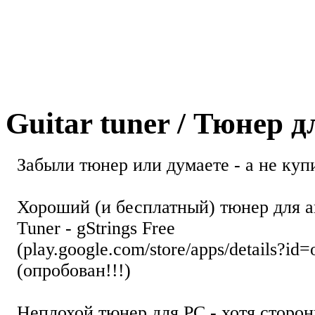
Guitar tuner / Тюнер 
Забыли тюнер или думаете - а не купи
Хороший (и бесплатный) тюнер для а
Tuner - gStrings Free
(play.google.com/store/apps/details?id=
(опробован!!!)
Неплохой тюнер для РС - хотя стор