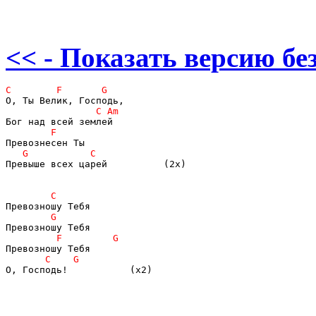
<< - Показать версию без
Превыше всех царей          (2x)

О, Господь!           (x2)
