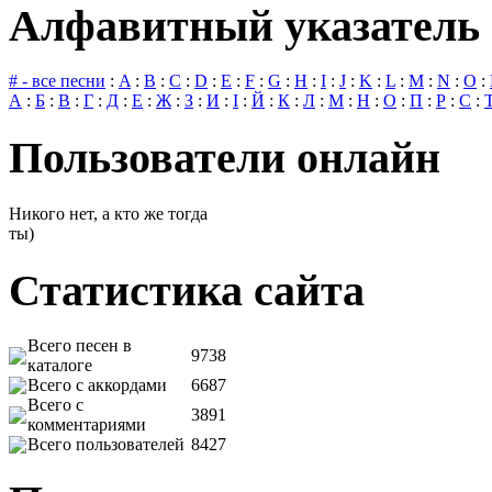
Алфавитный указатель 
# - все песни
:
A
:
B
:
C
:
D
:
E
:
F
:
G
:
H
:
I
:
J
:
K
:
L
:
M
:
N
:
O
:
А
:
Б
:
В
:
Г
:
Д
:
Е
:
Ж
:
З
:
И
:
І
:
Й
:
К
:
Л
:
М
:
Н
:
О
:
П
:
Р
:
С
:
Пользователи онлайн
Никого нет, а кто же тогда
ты)
Статистика сайта
Всего песен в
9738
каталоге
Всего с аккордами
6687
Всего с
3891
комментариями
Всего пользователей
8427