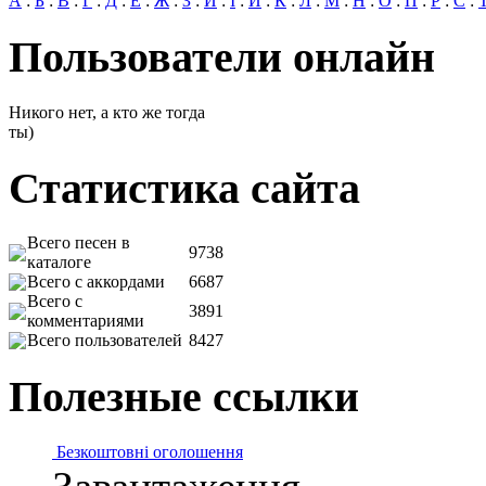
А
:
Б
:
В
:
Г
:
Д
:
Е
:
Ж
:
З
:
И
:
І
:
Й
:
К
:
Л
:
М
:
Н
:
О
:
П
:
Р
:
С
:
Пользователи онлайн
Никого нет, а кто же тогда
ты)
Статистика сайта
Всего песен в
9738
каталоге
Всего с аккордами
6687
Всего с
3891
комментариями
Всего пользователей
8427
Полезные ссылки
Безкоштовні оголошення