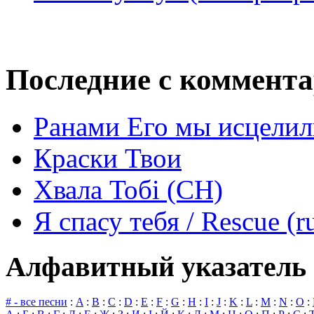
Последние с коммент
Ранами Его мы исцелил
Краски Твои
Хвала Тобі (СН)
Я спасу тебя / Rescue (r
Алфавитный указатель 
# - все песни
:
A
:
B
:
C
:
D
:
E
:
F
:
G
:
H
:
I
:
J
:
K
:
L
:
M
:
N
:
O
: