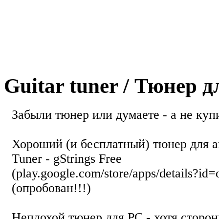
Guitar tuner / Тюнер 
Забыли тюнер или думаете - а не купи
Хороший (и бесплатный) тюнер для а
Tuner - gStrings Free
(play.google.com/store/apps/details?id=
(опробован!!!)
Неплохой тюнер для РС - хотя стор