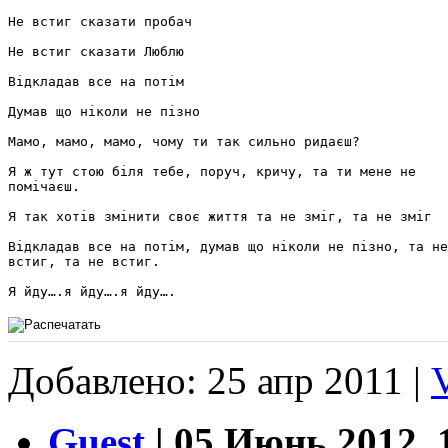
Не встиг сказати пробач

Не встиг сказати Люблю

Відкладав все на потім

Думав що ніколи не пізно

Мамо, мамо, мамо, чому ти так сильно ридаєш?

Я ж тут стою біля тебе, поруч, кричу, та ти мене не 

помічаєш.

Я так хотів змінити своє життя та не зміг, та не зміг

Відкладав все на потім, думав що ніколи не пізно, та не
встиг, та не встиг.

Я йду….я йду….я йду….
Добавлено: 25 апр 2011 |
Guest
| 05 Июнь 2012, 