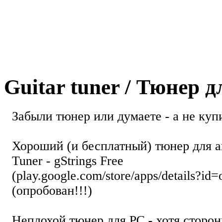
Guitar tuner / Тюнер 
Забыли тюнер или думаете - а не купи
Хороший (и бесплатный) тюнер для а
Tuner - gStrings Free
(play.google.com/store/apps/details?id=
(опробован!!!)
Неплохой тюнер для РС - хотя стор