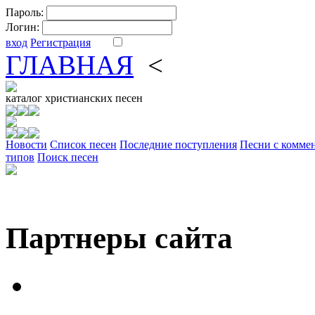
Пароль:
Логин:
вход
Регистрация
ГЛАВНАЯ
<
ФОРУМ
DV
каталог
христианских песен
Новости
Cписок песен
Последние поступления
Песни с комме
типов
Поиск песен
Партнеры сайта