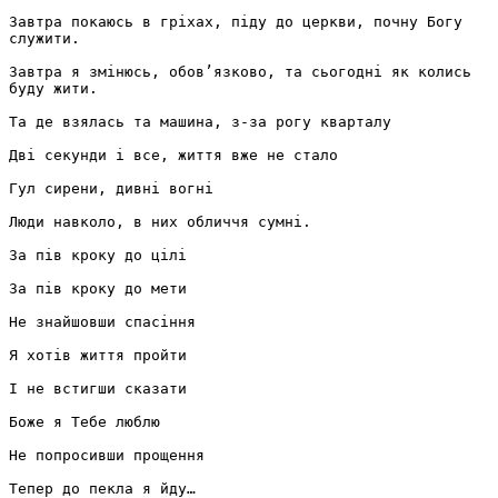
Завтра покаюсь в гріхах, піду до церкви, почну Богу 

служити.

Завтра я змінюсь, обов’язково, та сьогодні як колись 

буду жити. 

Та де взялась та машина, з-за рогу кварталу

Дві секунди і все, життя вже не стало

Гул сирени, дивні вогні 

Люди навколо, в них обличчя сумні. 

За пів кроку до цілі

За пів кроку до мети

Не знайшовши спасіння 

Я хотів життя пройти

І не встигши сказати

Боже я Тебе люблю

Не попросивши прощення

Тепер до пекла я йду… 
