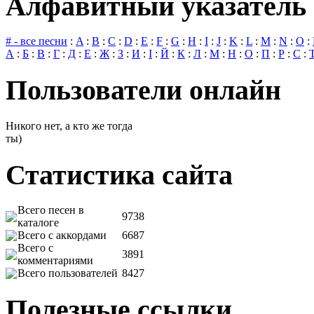
Алфавитный указатель 
# - все песни
:
A
:
B
:
C
:
D
:
E
:
F
:
G
:
H
:
I
:
J
:
K
:
L
:
M
:
N
:
O
:
А
:
Б
:
В
:
Г
:
Д
:
Е
:
Ж
:
З
:
И
:
І
:
Й
:
К
:
Л
:
М
:
Н
:
О
:
П
:
Р
:
С
:
Пользователи онлайн
Никого нет, а кто же тогда
ты)
Статистика сайта
Всего песен в
9738
каталоге
Всего с аккордами
6687
Всего с
3891
комментариями
Всего пользователей
8427
Полезные ссылки