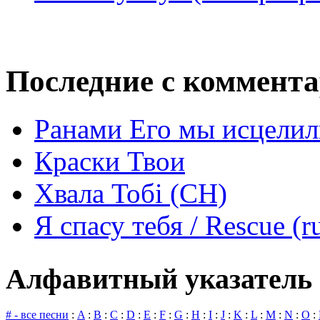
Последние с коммент
Ранами Его мы исцелил
Краски Твои
Хвала Тобі (СН)
Я спасу тебя / Rescue (r
Алфавитный указатель 
# - все песни
:
A
:
B
:
C
:
D
:
E
:
F
:
G
:
H
:
I
:
J
:
K
:
L
:
M
:
N
:
O
: