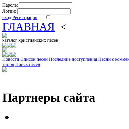
Пароль:
Логин:
вход
Регистрация
ГЛАВНАЯ
<
ФОРУМ
DV
каталог
христианских песен
Новости
Cписок песен
Последние поступления
Песни с комме
типов
Поиск песен
Партнеры сайта