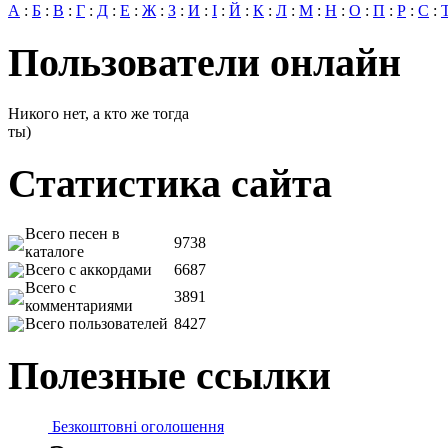
А
:
Б
:
В
:
Г
:
Д
:
Е
:
Ж
:
З
:
И
:
І
:
Й
:
К
:
Л
:
М
:
Н
:
О
:
П
:
Р
:
С
:
Пользователи онлайн
Никого нет, а кто же тогда
ты)
Статистика сайта
Всего песен в
9738
каталоге
Всего с аккордами
6687
Всего с
3891
комментариями
Всего пользователей
8427
Полезные ссылки
Безкоштовні оголошення