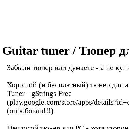
Guitar tuner / Тюнер 
Забыли тюнер или думаете - а не купи
Хороший (и бесплатный) тюнер для а
Tuner - gStrings Free
(play.google.com/store/apps/details?id=
(опробован!!!)
Неплохой тюнер для РС - хотя стор