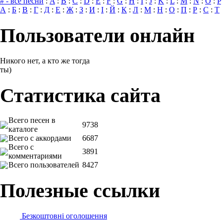
# - все песни
:
A
:
B
:
C
:
D
:
E
:
F
:
G
:
H
:
I
:
J
:
K
:
L
:
M
:
N
:
O
:
P
А
:
Б
:
В
:
Г
:
Д
:
Е
:
Ж
:
З
:
И
:
І
:
Й
:
К
:
Л
:
М
:
Н
:
О
:
П
:
Р
:
С
:
Т
Пользователи онлайн
Никого нет, а кто же тогда
ты)
Статистика сайта
Всего песен в
9738
каталоге
Всего с аккордами
6687
Всего с
3891
комментариями
Всего пользователей
8427
Полезные ссылки
Безкоштовні оголошення