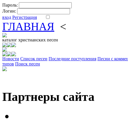
Пароль:
Логин:
вход
Регистрация
ГЛАВНАЯ
<
ФОРУМ
DV
каталог
христианских песен
Новости
Cписок песен
Последние поступления
Песни с комме
типов
Поиск песен
Партнеры сайта