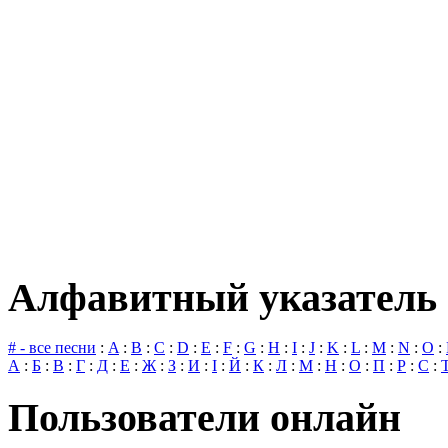
Алфавитный указатель 
# - все песни
:
A
:
B
:
C
:
D
:
E
:
F
:
G
:
H
:
I
:
J
:
K
:
L
:
M
:
N
:
O
:
А
:
Б
:
В
:
Г
:
Д
:
Е
:
Ж
:
З
:
И
:
І
:
Й
:
К
:
Л
:
М
:
Н
:
О
:
П
:
Р
:
С
:
Пользователи онлайн