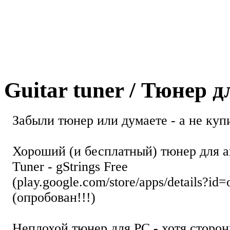
Guitar tuner / Тюнер 
Забыли тюнер или думаете - а не купи
Хороший (и бесплатный) тюнер для а
Tuner - gStrings Free
(play.google.com/store/apps/details?id=
(опробован!!!)
Неплохой тюнер для РС - хотя стор