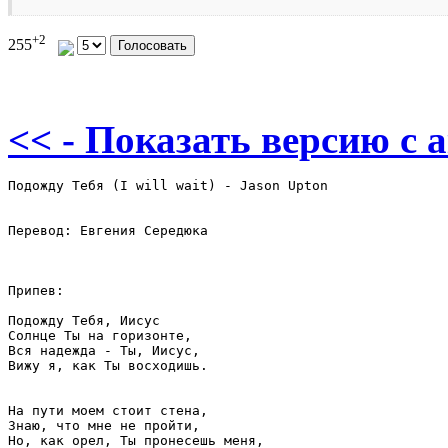
+2
255
<< - Показать версию c 
Подожду Тебя (I will wait) - Jason Upton

Перевод: Евгения Середюка

Припев:

Подожду Тебя, Иисус

Солнце Ты на горизонте,

Вся надежда - Ты, Иисус,

Вижу я, как Ты восходишь.

На пути моем стоит стена,

Знаю, что мне не пройти,

Но, как орел, Ты пронесешь меня,
