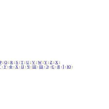
P
:
Q
:
R
:
S
:
T
:
U
:
V
:
W
:
Y
:
Z
:
X
:
Т
:
У
:
Ф
:
Х
:
Ц
:
Ч
:
Ш
:
Щ
:
Э
:
Є
:
Я
:
Ї
:
Ю
: