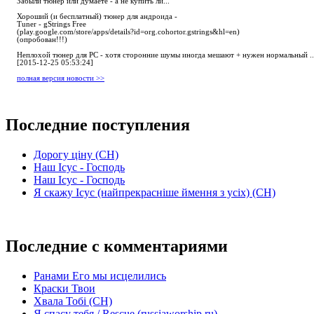
Забыли тюнер или думаете - а не купить ли...
Хороший (и бесплатный) тюнер для андроида -
Tuner - gStrings Free
(play.google.com/store/apps/details?id=org.cohortor.gstrings&hl=en)
(опробован!!!)
Неплохой тюнер для РС - хотя сторонние шумы иногда мешают + нужен нормальный ..
[2015-12-25 05:53:24]
полная версия новости >>
Последние поступления
Дорогу ціну (СН)
Наш Ісус - Господь
Наш Ісус - Господь
Я скажу Ісус (найпрекрасніше ймення з усіх) (СН)
Последние с комментариями
Ранами Его мы исцелились
Краски Твои
Хвала Тобі (СН)
Я спасу тебя / Rescue (russiaworship.ru)