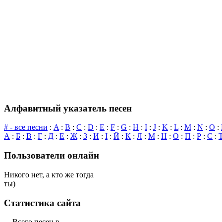
Алфавитный указатель песен
# - все песни
:
A
:
B
:
C
:
D
:
E
:
F
:
G
:
H
:
I
:
J
:
K
:
L
:
M
:
N
:
O
:
А
:
Б
:
В
:
Г
:
Д
:
Е
:
Ж
:
З
:
И
:
І
:
Й
:
К
:
Л
:
М
:
Н
:
О
:
П
:
Р
:
С
:
Пользователи онлайн
Никого нет, а кто же тогда
ты)
Статистика сайта
Всего песен в