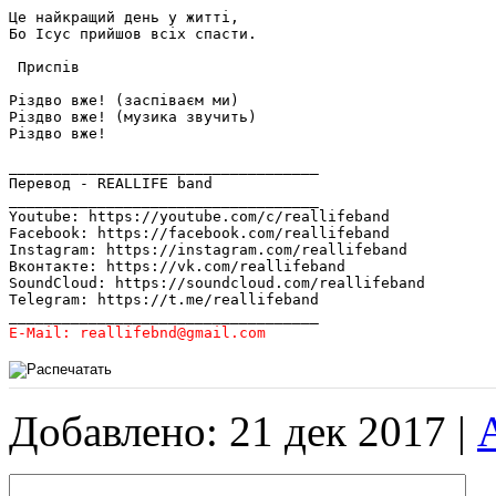
Це найкращий день у житті,

Бо Ісус прийшов всіх спасти.

 Приспів

Різдво вже! (заспіваєм ми)

Різдво вже! (музика звучить)

Різдво вже!

___________________________________

Перевод - REALLIFE band

___________________________________

Youtube: https://youtube.com/c/reallifeband

Facebook: https://facebook.com/reallifeband

Instagram: https://instagram.com/reallifeband

Вконтакте: https://vk.com/reallifeband

SoundCloud: https://soundcloud.com/reallifeband

Telegram: https://t.me/reallifeband

E-Mail: reallifebnd@gmail.com
Добавлено: 21 дек 2017 |