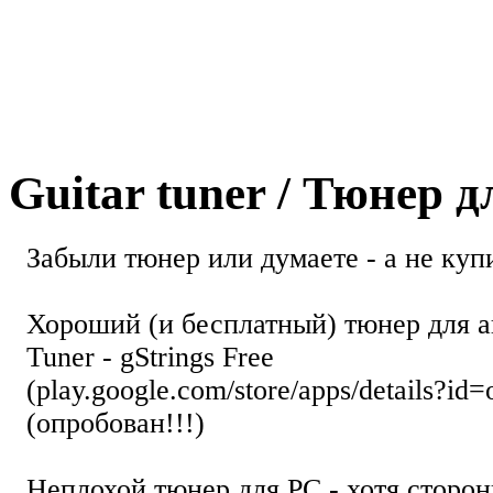
Guitar tuner / Тюнер 
Забыли тюнер или думаете - а не купи
Хороший (и бесплатный) тюнер для а
Tuner - gStrings Free
(play.google.com/store/apps/details?id=
(опробован!!!)
Неплохой тюнер для РС - хотя стор