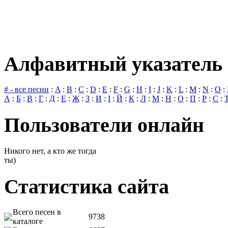
Алфавитный указатель 
# - все песни
:
A
:
B
:
C
:
D
:
E
:
F
:
G
:
H
:
I
:
J
:
K
:
L
:
M
:
N
:
O
:
А
:
Б
:
В
:
Г
:
Д
:
Е
:
Ж
:
З
:
И
:
І
:
Й
:
К
:
Л
:
М
:
Н
:
О
:
П
:
Р
:
С
:
Пользователи онлайн
Никого нет, а кто же тогда
ты)
Статистика сайта
Всего песен в
9738
каталоге