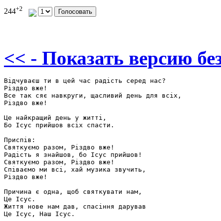
+2
244
<< - Показать версию без
Відчуваєш ти в цей час радість серед нас?

Різдво вже!

Все так сяє навкруги, щасливий день для всіх, 

Різдво вже!

Це найкращий день у житті,

Бо Ісус прийшов всіх спасти.

Приспів:

Святкуємо разом, Різдво вже!

Радість я знайшов, бо Ісус прийшов!

Святкуємо разом, Різдво вже!

Співаємо ми всі, хай музика звучить, 

Різдво вже! 

Причина є одна, щоб святкувати нам,

Це Ісус.

Життя нове нам дав, спасіння дарував

Це Ісус, Наш Ісус.
