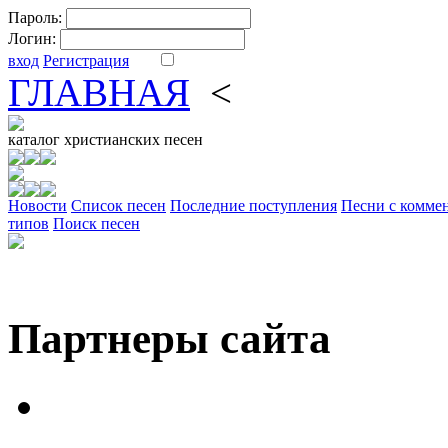
Пароль:
Логин:
вход
Регистрация
ГЛАВНАЯ
<
ФОРУМ
DV
каталог
христианских песен
Новости
Cписок песен
Последние поступления
Песни с комме
типов
Поиск песен
Партнеры сайта