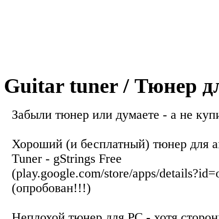
Guitar tuner / Тюнер 
Забыли тюнер или думаете - а не купи
Хороший (и бесплатный) тюнер для а
Tuner - gStrings Free
(play.google.com/store/apps/details?id=
(опробован!!!)
Неплохой тюнер для РС - хотя стор