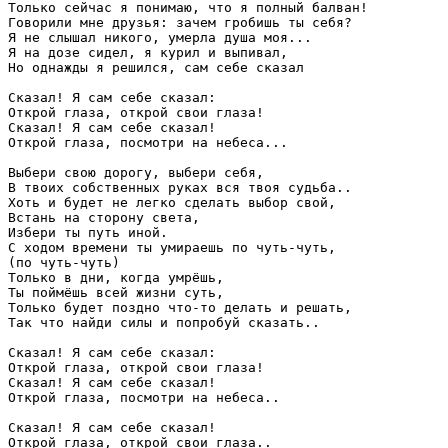
Только сейчас я понимаю, что я полный балван!

Говорили мне друзья: зачем гробишь ты себя?

Я не слышал никого, умерла душа моя...

Я на дозе сидел, я курил и выпивал,

Но однажды я решился, сам себе сказал

Сказал! Я сам себе сказал:

Открой глаза, открой свои глаза!

Сказал! Я сам себе сказал!

Открой глаза, посмотри на небеса...

Выбери свою дорогу, выбери себя,

В твоих собственных руках вся твоя судьба..

Хоть и будет не легко сделать выбор свой,

Встань на сторону света,

Избери ты путь иной.

С ходом времени ты умираешь по чуть-чуть,

(по чуть-чуть)

Только в дни, когда умрёшь,

Ты поймёшь всей жизни суть,

Только будет поздно что-то делать и решать,

Так что найди силы и попробуй сказать..

Сказал! Я сам себе сказал:

Открой глаза, открой свои глаза!

Сказал! Я сам себе сказал!

Открой глаза, посмотри на небеса..

Сказал! Я сам себе сказал!

Открой глаза, открой свои глаза..
