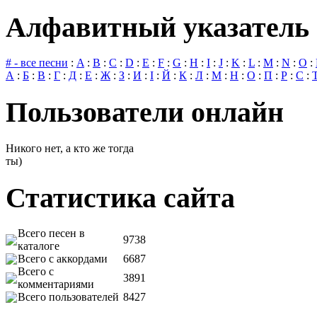
Алфавитный указатель 
# - все песни
:
A
:
B
:
C
:
D
:
E
:
F
:
G
:
H
:
I
:
J
:
K
:
L
:
M
:
N
:
O
:
А
:
Б
:
В
:
Г
:
Д
:
Е
:
Ж
:
З
:
И
:
І
:
Й
:
К
:
Л
:
М
:
Н
:
О
:
П
:
Р
:
С
:
Пользователи онлайн
Никого нет, а кто же тогда
ты)
Статистика сайта
Всего песен в
9738
каталоге
Всего с аккордами
6687
Всего с
3891
комментариями
Всего пользователей
8427