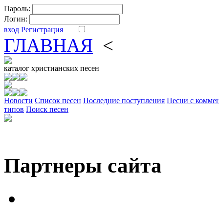
Пароль:
Логин:
вход
Регистрация
ГЛАВНАЯ
<
ФОРУМ
DV
каталог
христианских песен
Новости
Cписок песен
Последние поступления
Песни с комме
типов
Поиск песен
Партнеры сайта