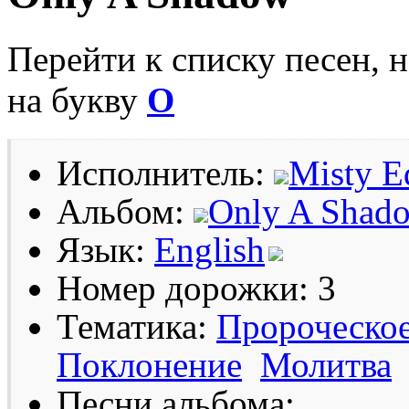
Перейти к списку песен, 
на букву
O
Исполнитель:
Misty E
Альбом:
Only A Shad
Язык:
English
Номер дорожки: 3
Тематика:
Пророческо
Поклонение
Молитва
Песни альбома: