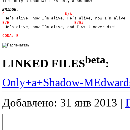
It's only a shadow! It's only a shadow!

BRIDGE:
_He’s alive, now I’m alive, and I will never die!

CODA: E
beta
LINKED FILES
:
Only+a+Shadow-MEdwards
Добавлено: 31 янв 2013 |