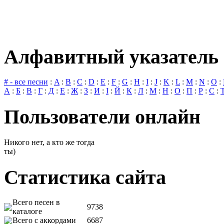
Алфавитный указатель 
# - все песни
:
A
:
B
:
C
:
D
:
E
:
F
:
G
:
H
:
I
:
J
:
K
:
L
:
M
:
N
:
O
:
А
:
Б
:
В
:
Г
:
Д
:
Е
:
Ж
:
З
:
И
:
І
:
Й
:
К
:
Л
:
М
:
Н
:
О
:
П
:
Р
:
С
:
Пользователи онлайн
Никого нет, а кто же тогда
ты)
Статистика сайта
Всего песен в
9738
каталоге
Всего с аккордами
6687