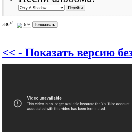
+8
336
<< - Показать версию без