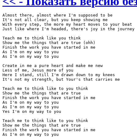
<< - Показать версию без
Almost there, almost where I'm supposed to be

It's not all clear, but you keep showing me

With every step, the more my heart moves to your beat

Just like where I'm headed, there's joy in the journey

Teach me to think like you think

Show me the things that are true (ohh)

Finish the work you have started in me

As I'm on my way to you

As I'm on my way to you

Create in me a pure heart and make me new

Less of me, Jesus more of you

Here I stand, still I'm drawn down to my knees

It's not my strength, but Your's that carries me

Teach me to think like to you think

Show me the things that are true

Finish the work you have started in me

As I'm on my way to you

As I'm on my way to you

Yes I'm on my way to you

Teach me to think like to you think

Show me the things that are true

Finish the work you have started in me

As I'm on my way to you
