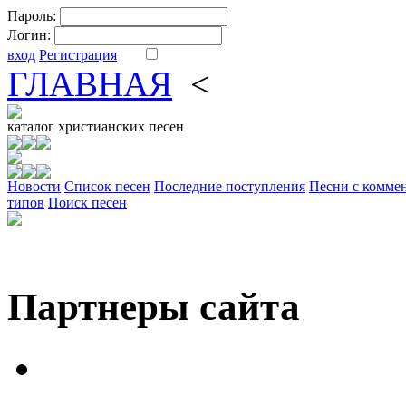
Пароль:
Логин:
вход
Регистрация
ГЛАВНАЯ
<
ФОРУМ
DV
каталог
христианских песен
Новости
Cписок песен
Последние поступления
Песни с комме
типов
Поиск песен
Партнеры сайта