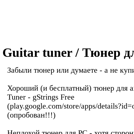
Guitar tuner / Тюнер 
Забыли тюнер или думаете - а не купи
Хороший (и бесплатный) тюнер для а
Tuner - gStrings Free
(play.google.com/store/apps/details?id=
(опробован!!!)
Неплохой тюнер для РС - хотя стор