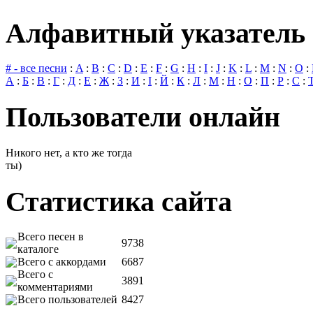
Алфавитный указатель 
# - все песни
:
A
:
B
:
C
:
D
:
E
:
F
:
G
:
H
:
I
:
J
:
K
:
L
:
M
:
N
:
O
:
А
:
Б
:
В
:
Г
:
Д
:
Е
:
Ж
:
З
:
И
:
І
:
Й
:
К
:
Л
:
М
:
Н
:
О
:
П
:
Р
:
С
:
Пользователи онлайн
Никого нет, а кто же тогда
ты)
Статистика сайта
Всего песен в
9738
каталоге
Всего с аккордами
6687
Всего с
3891
комментариями
Всего пользователей
8427