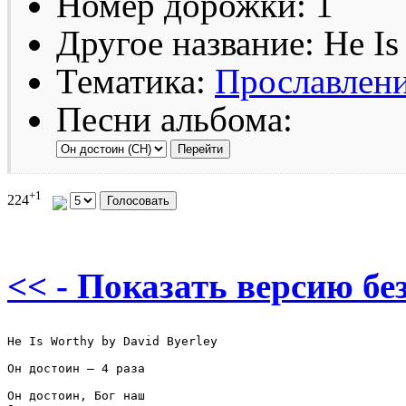
Номер дорожки: 1
Другое название: He Is
Тематика:
Прославлен
Песни альбома:
+1
224
<< - Показать версию без
He Is Worthy by David Byerley 

Он достоин – 4 раза

Он достоин, Бог наш
