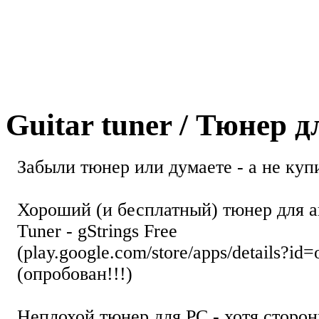
Guitar tuner / Тюнер 
Забыли тюнер или думаете - а не купи
Хороший (и бесплатный) тюнер для а
Tuner - gStrings Free
(play.google.com/store/apps/details?id=
(опробован!!!)
Неплохой тюнер для РС - хотя стор