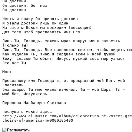
Он достоин

Он достоин, Бог наш

Он достоин

Честь и славу Он принять достоин

И хвалы достоин лишь Он один

На высоты Божьи мы восходим (восходим)

Для того чтоб прославлять имя Его

Лишь Ты, Господь, можешь мрак вокруг меня развеять 

(Только Ты)

Лишь Ты, Господь, Все наполнишь светом, чтобы видеть мн
Как чудесен Ты, знаю я сердцем всем и всей душой

Вижу, славою Ты объят, Иисус, пускай весь мир узнает - 

Это все Ты

Мост:

Превозношу имя Господа я, о, прекрасный мой Бог, мой 

Спаситель

Благодарю, Ты мне жизнь изменил, Ты – мой Царь, Ты – 

мой Бог, Искупитель

Перевела Налбандян Светлана

послушать можно здесь:

http://www.allmusic.com/album/celebration-of-voices-gre
choirs-of-america-mw0000105400