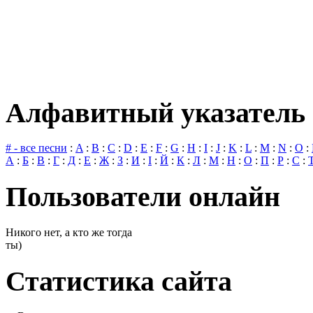
Алфавитный указатель 
# - все песни
:
A
:
B
:
C
:
D
:
E
:
F
:
G
:
H
:
I
:
J
:
K
:
L
:
M
:
N
:
O
:
А
:
Б
:
В
:
Г
:
Д
:
Е
:
Ж
:
З
:
И
:
І
:
Й
:
К
:
Л
:
М
:
Н
:
О
:
П
:
Р
:
С
:
Пользователи онлайн
Никого нет, а кто же тогда
ты)
Статистика сайта