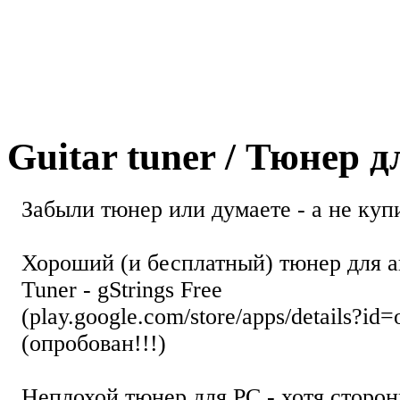
Guitar tuner / Тюнер 
Забыли тюнер или думаете - а не купи
Хороший (и бесплатный) тюнер для а
Tuner - gStrings Free
(play.google.com/store/apps/details?id=
(опробован!!!)
Неплохой тюнер для РС - хотя стор