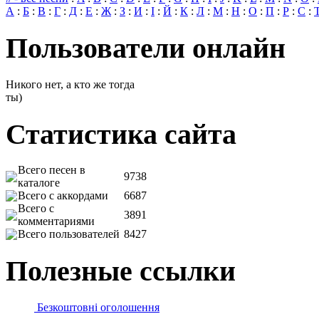
А
:
Б
:
В
:
Г
:
Д
:
Е
:
Ж
:
З
:
И
:
І
:
Й
:
К
:
Л
:
М
:
Н
:
О
:
П
:
Р
:
С
:
Пользователи онлайн
Никого нет, а кто же тогда
ты)
Статистика сайта
Всего песен в
9738
каталоге
Всего с аккордами
6687
Всего с
3891
комментариями
Всего пользователей
8427
Полезные ссылки
Безкоштовні оголошення