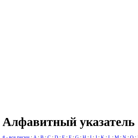
Алфавитный указатель 
# - все песни
:
A
:
B
:
C
:
D
:
E
:
F
:
G
:
H
:
I
:
J
:
K
:
L
:
M
:
N
:
O
: