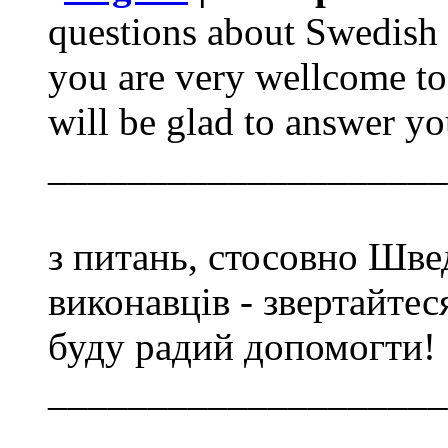
questions about Swedish s
you are very wellcome to
will be glad to answer yo
____________________
з питань, стосовно Швед
виконавців - звертайтеся
буду радий допомогти!
____________________