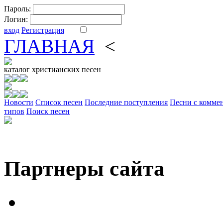
Пароль:
Логин:
вход
Регистрация
ГЛАВНАЯ
<
ФОРУМ
DV
каталог
христианских песен
Новости
Cписок песен
Последние поступления
Песни с комме
типов
Поиск песен
Партнеры сайта