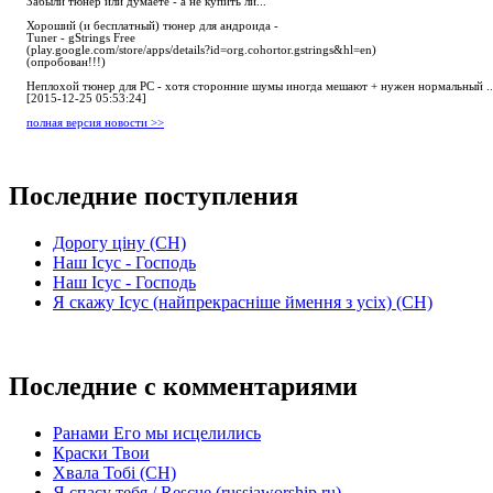
Забыли тюнер или думаете - а не купить ли...
Хороший (и бесплатный) тюнер для андроида -
Tuner - gStrings Free
(play.google.com/store/apps/details?id=org.cohortor.gstrings&hl=en)
(опробован!!!)
Неплохой тюнер для РС - хотя сторонние шумы иногда мешают + нужен нормальный ..
[2015-12-25 05:53:24]
полная версия новости >>
Последние поступления
Дорогу ціну (СН)
Наш Ісус - Господь
Наш Ісус - Господь
Я скажу Ісус (найпрекрасніше ймення з усіх) (СН)
Последние с комментариями
Ранами Его мы исцелились
Краски Твои
Хвала Тобі (СН)
Я спасу тебя / Rescue (russiaworship.ru)