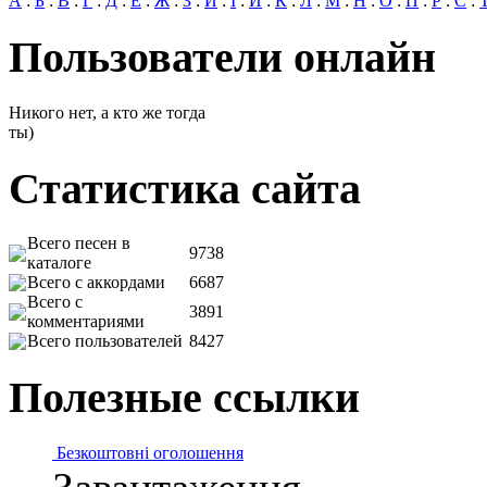
А
:
Б
:
В
:
Г
:
Д
:
Е
:
Ж
:
З
:
И
:
І
:
Й
:
К
:
Л
:
М
:
Н
:
О
:
П
:
Р
:
С
:
Пользователи онлайн
Никого нет, а кто же тогда
ты)
Статистика сайта
Всего песен в
9738
каталоге
Всего с аккордами
6687
Всего с
3891
комментариями
Всего пользователей
8427
Полезные ссылки
Безкоштовні оголошення