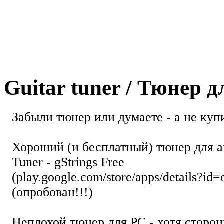
Guitar tuner / Тюнер 
Забыли тюнер или думаете - а не купи
Хороший (и бесплатный) тюнер для а
Tuner - gStrings Free
(play.google.com/store/apps/details?id=
(опробован!!!)
Неплохой тюнер для РС - хотя стор