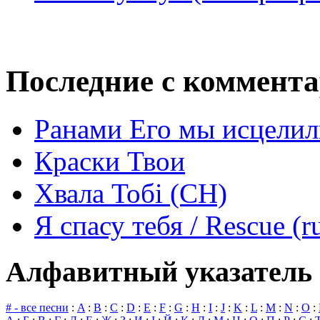
Последние с коммент
Ранами Его мы исцелил
Краски Твои
Хвала Тобі (СН)
Я спасу тебя / Rescue (r
Алфавитный указатель 
# - все песни
:
A
:
B
:
C
:
D
:
E
:
F
:
G
:
H
:
I
:
J
:
K
:
L
:
M
:
N
:
O
: