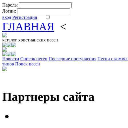
Пароль:
Логин:
вход
Регистрация
ГЛАВНАЯ
<
ФОРУМ
DV
каталог
христианских песен
Новости
Cписок песен
Последние поступления
Песни с комме
типов
Поиск песен
Партнеры сайта