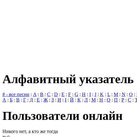
Алфавитный указатель 
# - все песни
:
A
:
B
:
C
:
D
:
E
:
F
:
G
:
H
:
I
:
J
:
K
:
L
:
M
:
N
:
O
:
А
:
Б
:
В
:
Г
:
Д
:
Е
:
Ж
:
З
:
И
:
І
:
Й
:
К
:
Л
:
М
:
Н
:
О
:
П
:
Р
:
С
:
Пользователи онлайн
Никого нет, а кто же тогда
ты)