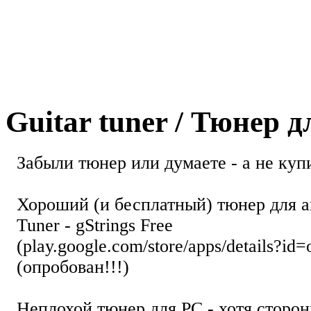
Guitar tuner / Тюнер 
Забыли тюнер или думаете - а не купи
Хороший (и бесплатный) тюнер для а
Tuner - gStrings Free
(play.google.com/store/apps/details?id=
(опробован!!!)
Неплохой тюнер для РС - хотя стор