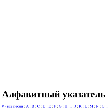
Алфавитный указатель 
# - все песни
:
A
:
B
:
C
:
D
:
E
:
F
:
G
:
H
:
I
:
J
:
K
:
L
:
M
:
N
:
O
: