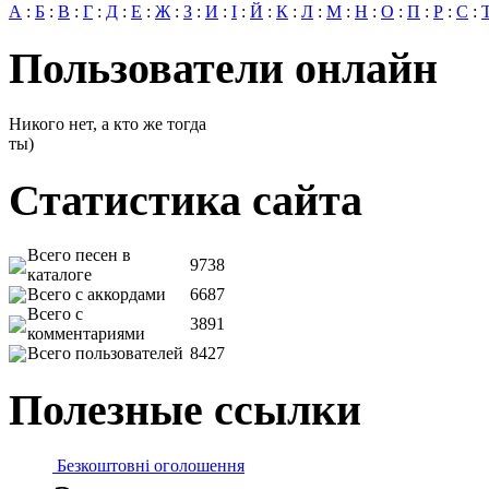
А
:
Б
:
В
:
Г
:
Д
:
Е
:
Ж
:
З
:
И
:
І
:
Й
:
К
:
Л
:
М
:
Н
:
О
:
П
:
Р
:
С
:
Пользователи онлайн
Никого нет, а кто же тогда
ты)
Статистика сайта
Всего песен в
9738
каталоге
Всего с аккордами
6687
Всего с
3891
комментариями
Всего пользователей
8427
Полезные ссылки
Безкоштовні оголошення