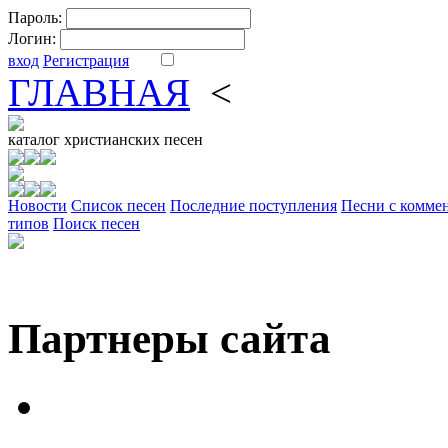
Пароль:
Логин:
вход
Регистрация
ГЛАВНАЯ
<
ФОРУМ
DV
каталог
христианских песен
Новости
Cписок песен
Последние поступления
Песни с комме
типов
Поиск песен
Партнеры сайта