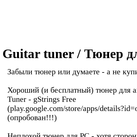
Guitar tuner / Тюнер 
Забыли тюнер или думаете - а не купи
Хороший (и бесплатный) тюнер для а
Tuner - gStrings Free
(play.google.com/store/apps/details?id=
(опробован!!!)
Неплохой тюнер для РС - хотя стор