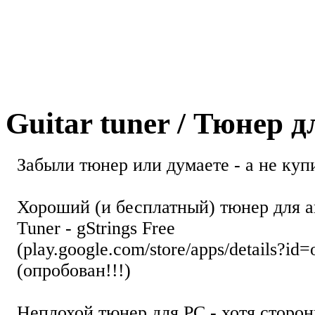
Guitar tuner / Тюнер 
Забыли тюнер или думаете - а не купи
Хороший (и бесплатный) тюнер для а
Tuner - gStrings Free
(play.google.com/store/apps/details?id=
(опробован!!!)
Неплохой тюнер для РС - хотя стор