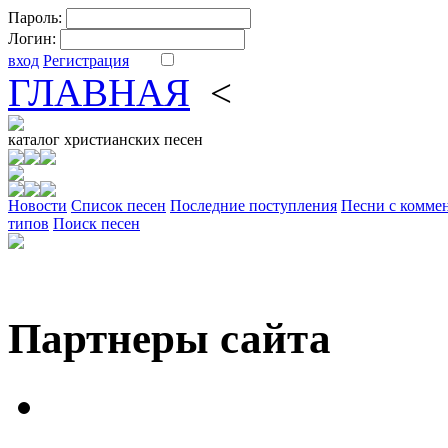
Пароль:
Логин:
вход
Регистрация
ГЛАВНАЯ
<
ФОРУМ
DV
каталог
христианских песен
Новости
Cписок песен
Последние поступления
Песни с комме
типов
Поиск песен
Партнеры сайта