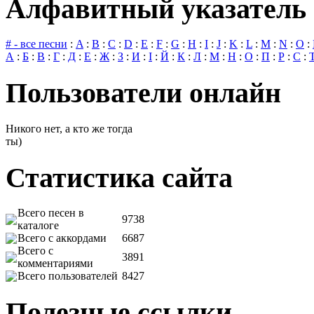
Алфавитный указатель 
# - все песни
:
A
:
B
:
C
:
D
:
E
:
F
:
G
:
H
:
I
:
J
:
K
:
L
:
M
:
N
:
O
:
А
:
Б
:
В
:
Г
:
Д
:
Е
:
Ж
:
З
:
И
:
І
:
Й
:
К
:
Л
:
М
:
Н
:
О
:
П
:
Р
:
С
:
Пользователи онлайн
Никого нет, а кто же тогда
ты)
Статистика сайта
Всего песен в
9738
каталоге
Всего с аккордами
6687
Всего с
3891
комментариями
Всего пользователей
8427
Полезные ссылки