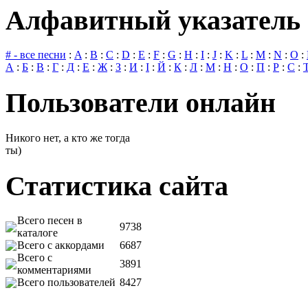
Алфавитный указатель 
# - все песни
:
A
:
B
:
C
:
D
:
E
:
F
:
G
:
H
:
I
:
J
:
K
:
L
:
M
:
N
:
O
:
А
:
Б
:
В
:
Г
:
Д
:
Е
:
Ж
:
З
:
И
:
І
:
Й
:
К
:
Л
:
М
:
Н
:
О
:
П
:
Р
:
С
:
Пользователи онлайн
Никого нет, а кто же тогда
ты)
Статистика сайта
Всего песен в
9738
каталоге
Всего с аккордами
6687
Всего с
3891
комментариями
Всего пользователей
8427