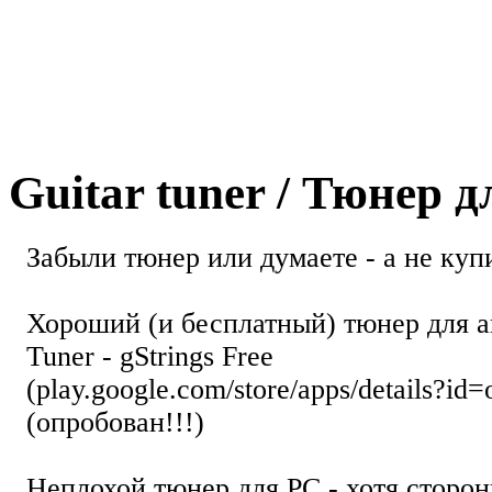
Guitar tuner / Тюнер 
Забыли тюнер или думаете - а не купи
Хороший (и бесплатный) тюнер для а
Tuner - gStrings Free
(play.google.com/store/apps/details?id=
(опробован!!!)
Неплохой тюнер для РС - хотя стор