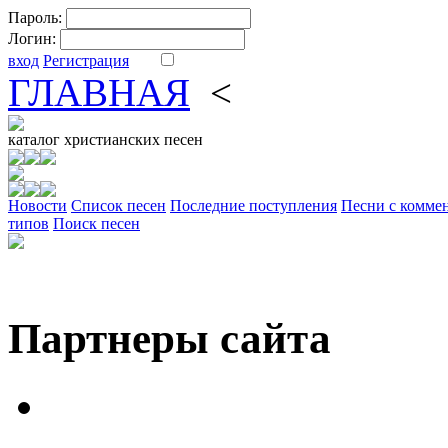
Пароль:
Логин:
вход
Регистрация
ГЛАВНАЯ
<
ФОРУМ
DV
каталог
христианских песен
Новости
Cписок песен
Последние поступления
Песни с комме
типов
Поиск песен
Партнеры сайта