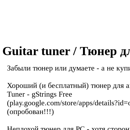
Guitar tuner / Тюнер 
Забыли тюнер или думаете - а не купи
Хороший (и бесплатный) тюнер для а
Tuner - gStrings Free
(play.google.com/store/apps/details?id=
(опробован!!!)
Неплохой тюнер для РС - хотя стор