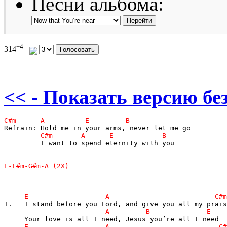
Песни альбома:
+4
314
<< - Показать версию без
         I want to spend eternity with you
