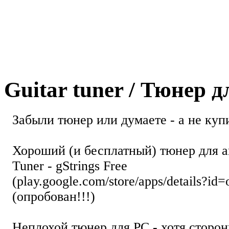
Guitar tuner / Тюнер 
Забыли тюнер или думаете - а не купи
Хороший (и бесплатный) тюнер для а
Tuner - gStrings Free
(play.google.com/store/apps/details?id=
(опробован!!!)
Неплохой тюнер для РС - хотя стор