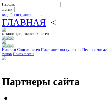
Пароль:
Логин:
вход
Регистрация
ГЛАВНАЯ
<
ФОРУМ
DV
каталог
христианских песен
Новости
Cписок песен
Последние поступления
Песни с комме
типов
Поиск песен
Партнеры сайта