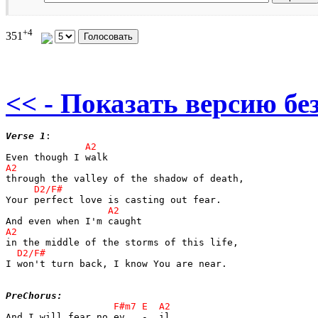
+4
351
<< - Показать версию без
Verse 1
I won't turn back, I know You are near.

PreChorus: