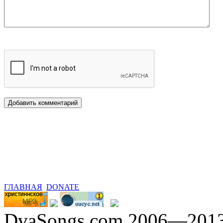
ГЛАВНАЯ
DONATE
DvaSongs.com 2006—201