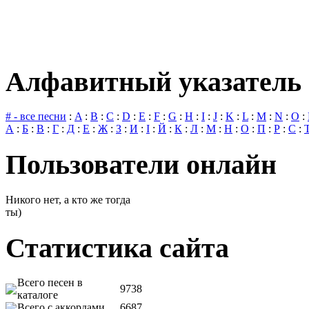
Алфавитный указатель 
# - все песни
:
A
:
B
:
C
:
D
:
E
:
F
:
G
:
H
:
I
:
J
:
K
:
L
:
M
:
N
:
O
:
А
:
Б
:
В
:
Г
:
Д
:
Е
:
Ж
:
З
:
И
:
І
:
Й
:
К
:
Л
:
М
:
Н
:
О
:
П
:
Р
:
С
:
Пользователи онлайн
Никого нет, а кто же тогда
ты)
Статистика сайта
Всего песен в
9738
каталоге
Всего с аккордами
6687