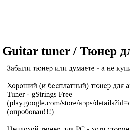
Guitar tuner / Тюнер 
Забыли тюнер или думаете - а не купи
Хороший (и бесплатный) тюнер для а
Tuner - gStrings Free
(play.google.com/store/apps/details?id=
(опробован!!!)
Неплохой тюнер для РС - хотя стор