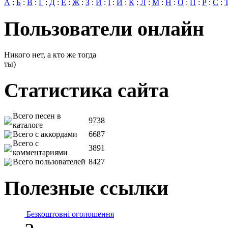
А
:
Б
:
В
:
Г
:
Д
:
Е
:
Ж
:
З
:
И
:
І
:
Й
:
К
:
Л
:
М
:
Н
:
О
:
П
:
Р
:
С
:
Пользователи онлайн
Никого нет, а кто же тогда
ты)
Статистика сайта
Всего песен в
9738
каталоге
Всего с аккордами
6687
Всего с
3891
комментариями
Всего пользователей
8427
Полезные ссылки
Безкоштовні оголошення