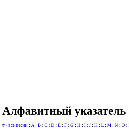
Алфавитный указатель 
# - все песни
:
A
:
B
:
C
:
D
:
E
:
F
:
G
:
H
:
I
:
J
:
K
:
L
:
M
:
N
:
O
: