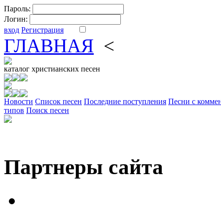
Пароль:
Логин:
вход
Регистрация
ГЛАВНАЯ
<
ФОРУМ
DV
каталог
христианских песен
Новости
Cписок песен
Последние поступления
Песни с комме
типов
Поиск песен
Партнеры сайта