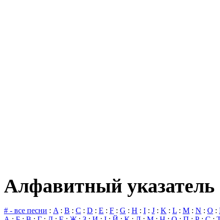
Алфавитный указатель 
# - все песни
:
A
:
B
:
C
:
D
:
E
:
F
:
G
:
H
:
I
:
J
:
K
:
L
:
M
:
N
:
O
:
А
:
Б
:
В
:
Г
:
Д
:
Е
:
Ж
:
З
:
И
:
І
:
Й
:
К
:
Л
:
М
:
Н
:
О
:
П
:
Р
:
С
: