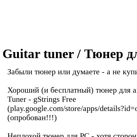
Guitar tuner / Тюнер 
Забыли тюнер или думаете - а не купи
Хороший (и бесплатный) тюнер для а
Tuner - gStrings Free
(play.google.com/store/apps/details?id=
(опробован!!!)
Неплохой тюнер для РС - хотя стор