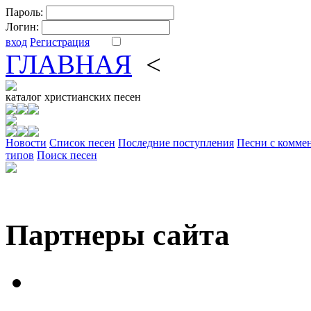
Пароль:
Логин:
вход
Регистрация
ГЛАВНАЯ
<
ФОРУМ
DV
каталог
христианских песен
Новости
Cписок песен
Последние поступления
Песни с комме
типов
Поиск песен
Партнеры сайта