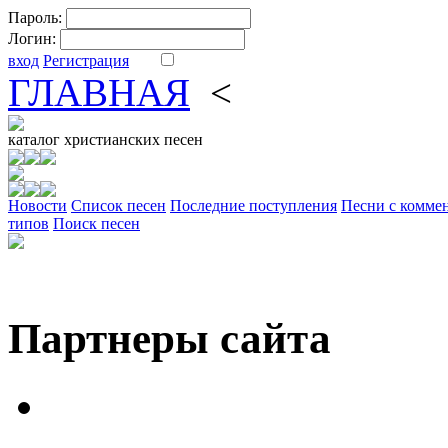
Пароль:
Логин:
вход
Регистрация
ГЛАВНАЯ
<
ФОРУМ
DV
каталог
христианских песен
Новости
Cписок песен
Последние поступления
Песни с комме
типов
Поиск песен
Партнеры сайта