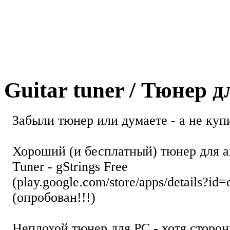
Guitar tuner / Тюнер 
Забыли тюнер или думаете - а не купи
Хороший (и бесплатный) тюнер для а
Tuner - gStrings Free
(play.google.com/store/apps/details?id=
(опробован!!!)
Неплохой тюнер для РС - хотя стор