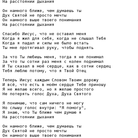
На расстоянии дыхания

Он намного ближе, чем думаешь ты

Дух Святой не просто мечты

Он намного выше твоего понимания

На расстоянии дыхания

Спасибо Иисус, что не оставил меня

Когда я жил для себя, когда не слышал Тебя

Когда я падал и силы не было встать

Ты мне протягивал руку, чтобы поднять

За что Ты любишь меня, тогда я не понимал

За что ты сотни раз меня с колен поднимал

И Ты сказал в моё сердце, как в сотни сердец

Тебя люблю потому, что я Твой Отец

Теперь Иисус каждым Словом Твоим дорожу

И всё, что есть в моём сердце Тебе приношу

Я не желаю всего, но я желаю простого

Не потерять голос Духа, Духа Святого

Я понимаю, что сам ничего не могу

Но слышу голос внутри: "Я помогу",

Я знаю, что Ты ближе чем думаю я

На расстоянии дыхания

Он намного ближе, чем думаешь ты

Дух Святой не просто мечты

Он намного выше твоего понимания
