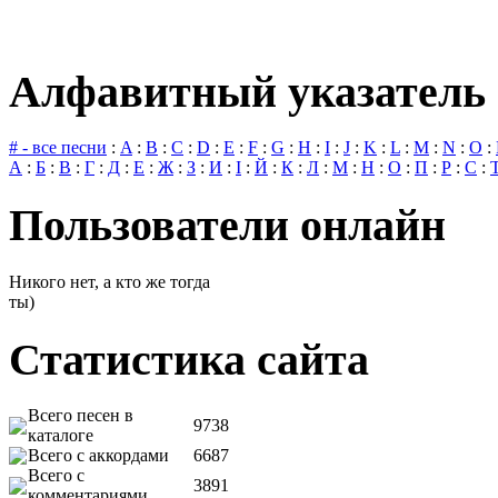
Алфавитный указатель 
# - все песни
:
A
:
B
:
C
:
D
:
E
:
F
:
G
:
H
:
I
:
J
:
K
:
L
:
M
:
N
:
O
:
А
:
Б
:
В
:
Г
:
Д
:
Е
:
Ж
:
З
:
И
:
І
:
Й
:
К
:
Л
:
М
:
Н
:
О
:
П
:
Р
:
С
:
Пользователи онлайн
Никого нет, а кто же тогда
ты)
Статистика сайта
Всего песен в
9738
каталоге
Всего с аккордами
6687
Всего с
3891
комментариями