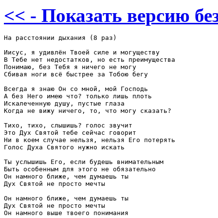
<< - Показать версию без
На расстоянии дыхания (8 раз)

Иисус, я удивлён Твоей силе и могуществу

В Тебе нет недостатков, но есть преимущества

Понимаю, без Тебя я ничего не могу

Сбивая ноги всё быстрее за Тобою бегу

Всегда я знаю Он со мной, мой Господь

А без Него имею что? только лишь плоть

Искалеченную душу, пустые глаза

Когда не вижу ничего, то, что могу сказать? 

Тихо, тихо, слышишь? голос звучит

Это Дух Святой тебе сейчас говорит

Ни в коем случае нельзя, нельзя Его потерять

Голос Духа Святого нужно искать

Ты услышишь Его, если будешь внимательным

Быть особенным для этого не обязательно

Он намного ближе, чем думаешь ты

Дух Святой не просто мечты

Он намного ближе, чем думаешь ты

Дух Святой не просто мечты

Он намного выше твоего понимания
