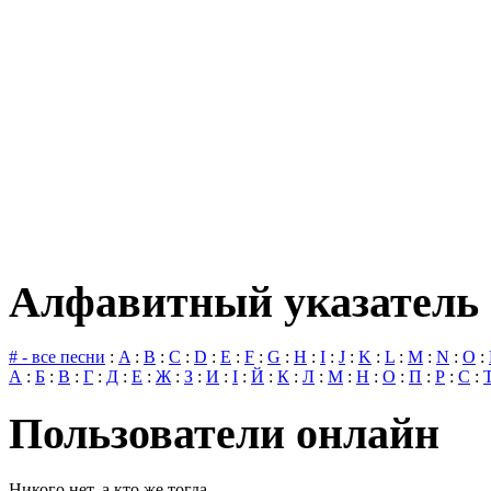
Алфавитный указатель 
# - все песни
:
A
:
B
:
C
:
D
:
E
:
F
:
G
:
H
:
I
:
J
:
K
:
L
:
M
:
N
:
O
:
А
:
Б
:
В
:
Г
:
Д
:
Е
:
Ж
:
З
:
И
:
І
:
Й
:
К
:
Л
:
М
:
Н
:
О
:
П
:
Р
:
С
:
Пользователи онлайн
Никого нет, а кто же тогда