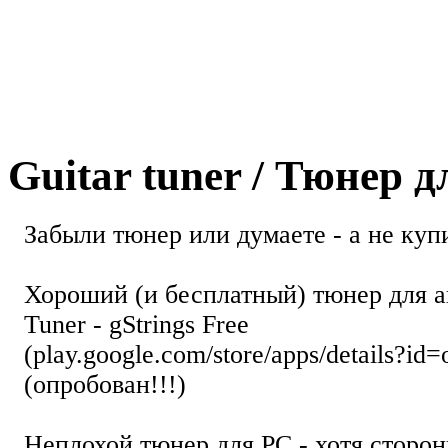
Guitar tuner / Тюнер 
Забыли тюнер или думаете - а не купи
Хороший (и бесплатный) тюнер для а
Tuner - gStrings Free
(play.google.com/store/apps/details?id=
(опробован!!!)
Неплохой тюнер для РС - хотя стор