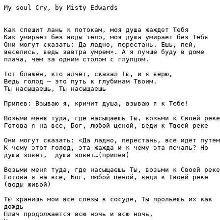
My soul Cry, by Misty Edwards

Как спешит лань к потокам, моя душа жаждет Тебя

Как умирает без воды тело, моя душа умирает без Тебя

Они могут сказать: Да ладно, перестань. Ешь, пей, 

веселись, ведь завтра умрем». А я лучше буду в доме 

плача, чем за одним столом с глупцом.

Тот блажен, кто алчет, сказал Ты, и я верю,

Ведь голод – это путь к глубинам Твоим.

Ты насыщаешь, Ты насыщаешь

Припев: Взываю я, кричит душа, взываю я к Тебе!

Возьми меня туда, где насыщаешь Ты, возьми к Своей реке

Готова я на все, Бог, любой ценой, веди к Твоей реке

Они могут сказать: «Да ладно, перестань, все идет путем
К чему этот голод, эта жажда и к чему эта печаль? Но 

душа зовет,  душа зовет…(припев)

Возьми меня туда, где насыщаешь Ты, возьми к Своей реке

Готова я на все, Бог, любой ценой, веди к Твоей реке 

(воды живой)

Ты хранишь мои все слезы в сосуде, Ты прольешь их как 

дождь

Плач продолжается всю ночь и всю ночь,
