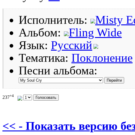
Исполнитель:
Misty E
Альбом:
Fling Wide
Язык:
Русский
Тематика:
Поклонение
Песни альбома:
+4
237
<< - Показать версию без