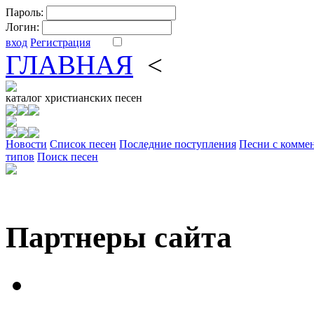
Пароль:
Логин:
вход
Регистрация
ГЛАВНАЯ
<
ФОРУМ
DV
каталог
христианских песен
Новости
Cписок песен
Последние поступления
Песни с комме
типов
Поиск песен
Партнеры сайта