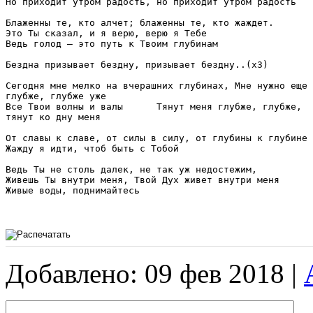
Но приходит утром радость, но приходит утром радость

Блаженны те, кто алчет; блаженны те, кто жаждет.

Это Ты сказал, и я верю, верю я Тебе

Ведь голод – это путь к Твоим глубинам

Бездна призывает бездну, призывает бездну..(х3)

Сегодня мне мелко на вчерашних глубинах, Мне нужно еще 

глубже, глубже уже

Все Твои волны и валы      Тянут меня глубже, глубже, 

тянут ко дну меня

От славы к славе, от силы в силу, от глубины к глубине

Жажду я идти, чтоб быть с Тобой

Ведь Ты не столь далек, не так уж недостежим,

Живешь Ты внутри меня, Твой Дух живет внутри меня

Живые воды, поднимайтесь 

Добавлено: 09 фев 2018 |