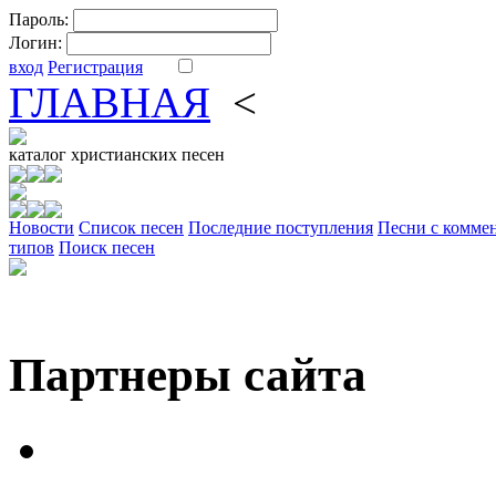
Пароль:
Логин:
вход
Регистрация
ГЛАВНАЯ
<
ФОРУМ
DV
каталог
христианских песен
Новости
Cписок песен
Последние поступления
Песни с комме
типов
Поиск песен
Партнеры сайта