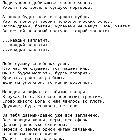
Люди упорно добиваются своего конца.

Уходят под землю в сундуке мертвеца.

А после будет плач и скрежет зубов.

Уже не помогут теории психологических основ.

После драки, братан, кулаками не машут. Все, хватит.

За всякий неверный поступок каждый заплатит.

...каждый заплатит.

...каждый заплатит.

...каждый заплатит.

Поём музыку спасённых улиц.

Кто нас не слушает, тот падает ниц.

Мы не будем молчать, будем говорить.

Кричать, даже когда бьют.

Если мы умолкнем, то камни возопиют.

Мелодия и рифма как вбитые гвозди

В руках Того, Кто «не переломит трости».

Слово живого Бога к нам явилось во плоти.

Дружище, будь спокоен, не гони.

За тебя давным-давно уже все заплачено.

Все позиции жизни, веры, все сферы

Давным-давно уже схвачены.

Небеса с землёй одной нитью связанны.

В великом потоке жизни

Ты и я – все мы завязаны.
