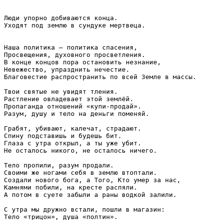
Люди упорно добиваются конца.

Уходят под землю в сундуке мертвеца.

Наша политика – политика спасения,

Просвещения, духовного просветления.

В конце концов пора остановить незнание,

Невежество, упразднить нечестие.

Благовестие распространить по всей Земле в массы.

Твои святые не увидят тления.

Растление овладевает этой землёй.

Пропаганда отношений «купи-продай».

Разум, душу и тело на деньги поменяй.

Грабят, убивают, калечат, страдают.

Спину подставишь и будешь бит.

Глаза с утра открыл, а ты уже убит.

Не осталось никого, не осталось ничего.

Тело пропили, разум продали.

Своими же ногами себя в землю втоптали.

Создали нового бога, а Того, Кто умер за нас,

Камнями побили, на кресте распяли.

А потом в суете забыли а раны водкой залили.

С утра мы дружно встали, пошли в магазин:

Тело «трицон», душа «полтин».
