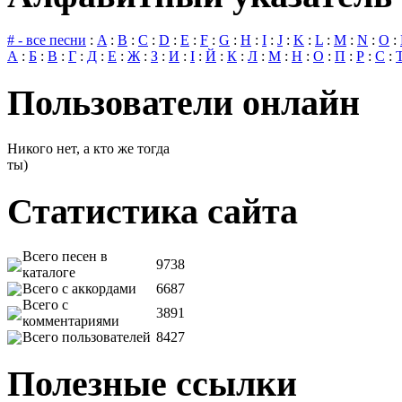
# - все песни
:
A
:
B
:
C
:
D
:
E
:
F
:
G
:
H
:
I
:
J
:
K
:
L
:
M
:
N
:
O
:
А
:
Б
:
В
:
Г
:
Д
:
Е
:
Ж
:
З
:
И
:
І
:
Й
:
К
:
Л
:
М
:
Н
:
О
:
П
:
Р
:
С
:
Пользователи онлайн
Никого нет, а кто же тогда
ты)
Статистика сайта
Всего песен в
9738
каталоге
Всего с аккордами
6687
Всего с
3891
комментариями
Всего пользователей
8427
Полезные ссылки