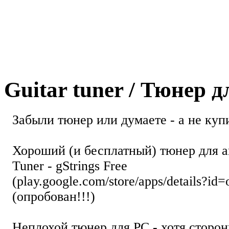
Guitar tuner / Тюнер 
Забыли тюнер или думаете - а не купи
Хороший (и бесплатный) тюнер для а
Tuner - gStrings Free
(play.google.com/store/apps/details?id=
(опробован!!!)
Неплохой тюнер для РС - хотя стор