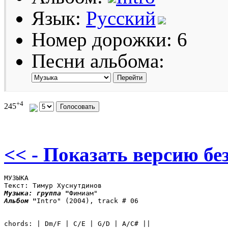
Язык:
Русский
Номер дорожки: 6
Песни альбома:
+4
245
<< - Показать версию без
МУЗЫКА

Музыка: 
группа "
Альбом "
Intro" (2004), track # 06

chords: | Dm/F | C/E | G/D | A/C# ||
