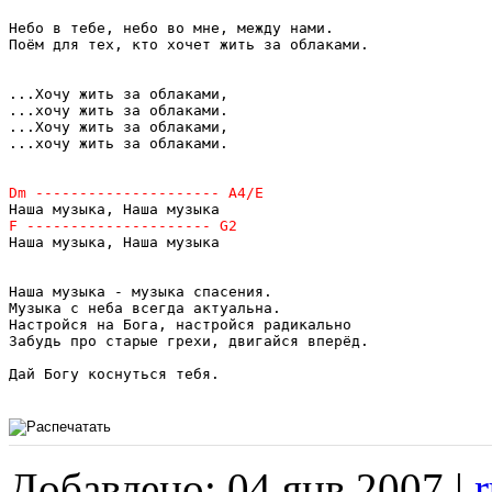
Небо в тебе, небо во мне, между нами.

Поём для тех, кто хочет жить за облаками.

...Хочу жить за облаками,

...хочу жить за облаками.

...Хочу жить за облаками,

...хочу жить за облаками.

Наша музыка, Наша музыка

Наша музыка - музыка спасения.

Музыка с неба всегда актуальна.

Настройся на Бога, настройся радикально

Забудь про старые грехи, двигайся вперёд.

Дай Богу коснуться тебя.

Добавлено: 04 янв 2007 |