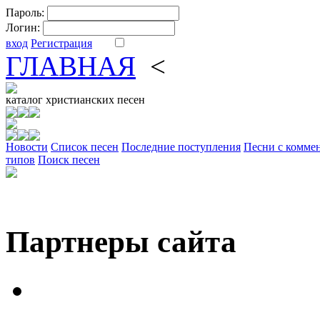
Пароль:
Логин:
вход
Регистрация
ГЛАВНАЯ
<
ФОРУМ
DV
каталог
христианских песен
Новости
Cписок песен
Последние поступления
Песни с комме
типов
Поиск песен
Партнеры сайта