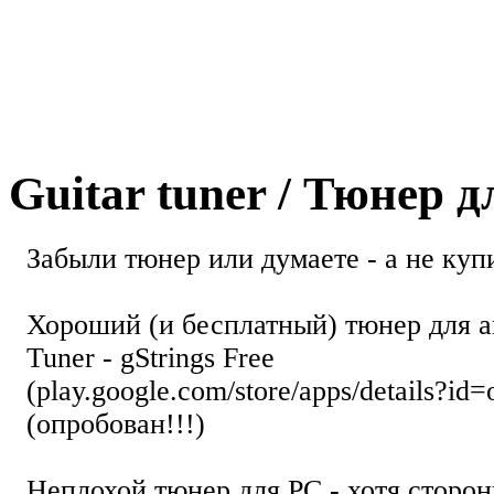
Guitar tuner / Тюнер 
Забыли тюнер или думаете - а не купи
Хороший (и бесплатный) тюнер для а
Tuner - gStrings Free
(play.google.com/store/apps/details?id=
(опробован!!!)
Неплохой тюнер для РС - хотя стор