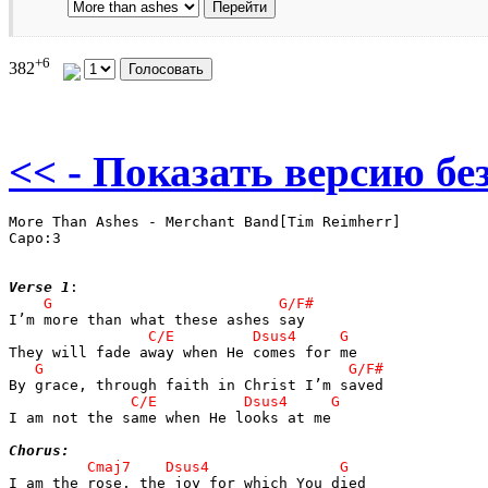
+6
382
<< - Показать версию без
More Than Ashes - Merchant Band[Tim Reimherr]

Capo:3

Verse 1
I am not the same when He looks at me

Chorus: