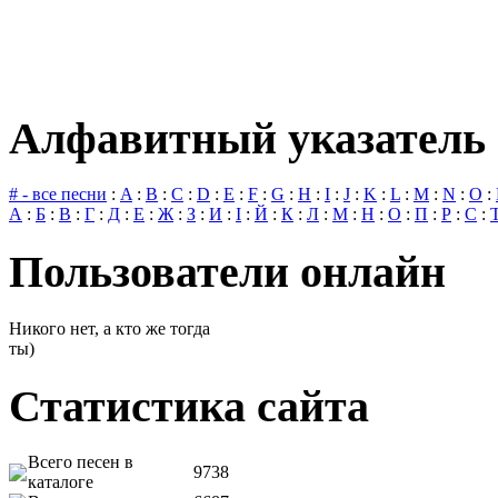
Алфавитный указатель 
# - все песни
:
A
:
B
:
C
:
D
:
E
:
F
:
G
:
H
:
I
:
J
:
K
:
L
:
M
:
N
:
O
:
А
:
Б
:
В
:
Г
:
Д
:
Е
:
Ж
:
З
:
И
:
І
:
Й
:
К
:
Л
:
М
:
Н
:
О
:
П
:
Р
:
С
:
Пользователи онлайн
Никого нет, а кто же тогда
ты)
Статистика сайта
Всего песен в
9738
каталоге