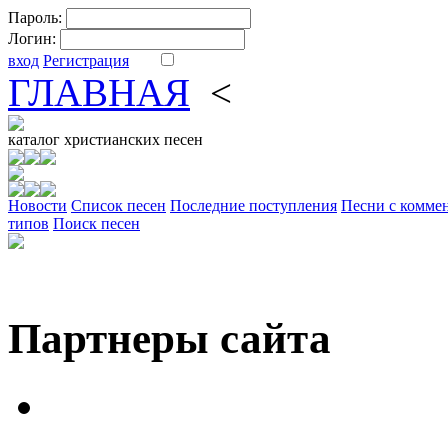
Пароль:
Логин:
вход
Регистрация
ГЛАВНАЯ
<
ФОРУМ
DV
каталог
христианских песен
Новости
Cписок песен
Последние поступления
Песни с комме
типов
Поиск песен
Партнеры сайта