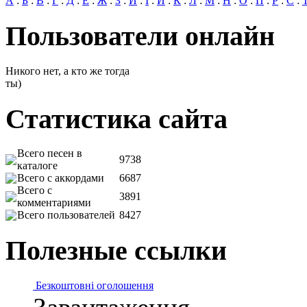
А
:
Б
:
В
:
Г
:
Д
:
Е
:
Ж
:
З
:
И
:
І
:
Й
:
К
:
Л
:
М
:
Н
:
О
:
П
:
Р
:
С
:
Пользователи онлайн
Никого нет, а кто же тогда
ты)
Статистика сайта
Всего песен в
9738
каталоге
Всего с аккордами
6687
Всего с
3891
комментариями
Всего пользователей
8427
Полезные ссылки
Безкоштовні оголошення