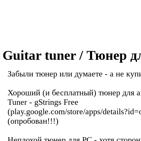
Guitar tuner / Тюнер 
Забыли тюнер или думаете - а не купи
Хороший (и бесплатный) тюнер для а
Tuner - gStrings Free
(play.google.com/store/apps/details?id=
(опробован!!!)
Неплохой тюнер для РС - хотя стор