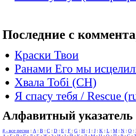
Последние с коммент
Краски Твои
Ранами Его мы исцелил
Хвала Тобі (СН)
Я спасу тебя / Rescue (r
Алфавитный указатель 
# - все песни
:
A
:
B
:
C
:
D
:
E
:
F
:
G
:
H
:
I
:
J
:
K
:
L
:
M
:
N
:
O
: