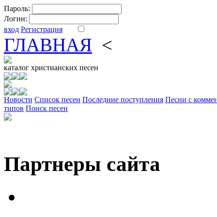
Пароль:
Логин:
вход
Регистрация
ГЛАВНАЯ
<
ФОРУМ
DV
каталог
христианских песен
Новости
Cписок песен
Последние поступления
Песни с комме
типов
Поиск песен
Партнеры сайта