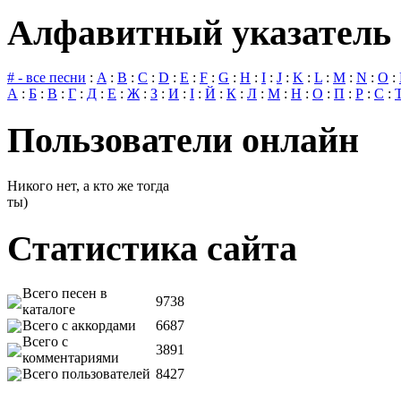
Алфавитный указатель 
# - все песни
:
A
:
B
:
C
:
D
:
E
:
F
:
G
:
H
:
I
:
J
:
K
:
L
:
M
:
N
:
O
:
А
:
Б
:
В
:
Г
:
Д
:
Е
:
Ж
:
З
:
И
:
І
:
Й
:
К
:
Л
:
М
:
Н
:
О
:
П
:
Р
:
С
:
Пользователи онлайн
Никого нет, а кто же тогда
ты)
Статистика сайта
Всего песен в
9738
каталоге
Всего с аккордами
6687
Всего с
3891
комментариями
Всего пользователей
8427