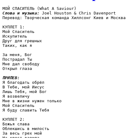
Слова и музыка: 
Joel Houston & Chris Davenport 

Перевод: Творческая команда Хиллсонг Киев и Москва 

КУПЛЕТ 1:

Мой Спаситель 

Искупитель 

Друг для грешных 

Таких, как я 

За меня, Бог 

Пострадал Ты 

Мне дал свободу 

Открыл глаза

ПРИПЕВ:

Я благодать обрёл

В Тебе, мой Иисус

Лишь Тебя, мой Бог

Я возвеличу

Мне в жизни нужен только

Мой Спаситель

Я буду славить Тебя

КУПЛЕТ 2:

Божья слава

Облекшись в милость

За весь грех мой

На крест взошла
