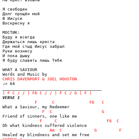
Я свободен

Долг прощён мой

В Иисусе

Воскресну я

МОСТИК:

Буду я всегда

Держаться лишь креста

Где мой стыд Иисус забрал

Руки вознесу

И пока дышу

Я буду славить лишь Тебя

WHAT A SAVIOUR

♩= 64

VERSE 1