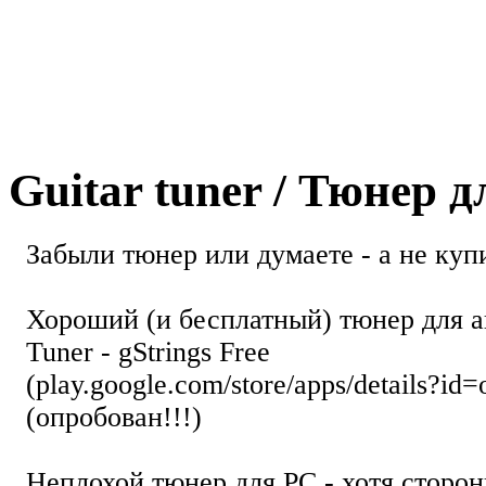
Guitar tuner / Тюнер 
Забыли тюнер или думаете - а не купи
Хороший (и бесплатный) тюнер для а
Tuner - gStrings Free
(play.google.com/store/apps/details?id=
(опробован!!!)
Неплохой тюнер для РС - хотя стор