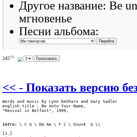
Другое название: Be u
мгновенье
Песни альбома:
+1
245
<< - Показать версию без
Words and music by Lynn DeSharo and Gary Sadler

english title - Be Unto Your Name, 

"Revival in Belfast", 1999,

Intro:
 \ C G \ Dm Am \ F C \ Gsus4  G \\
