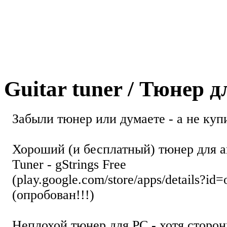
Guitar tuner / Тюнер 
Забыли тюнер или думаете - а не купи
Хороший (и бесплатный) тюнер для а
Tuner - gStrings Free
(play.google.com/store/apps/details?id=
(опробован!!!)
Неплохой тюнер для РС - хотя стор