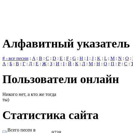
Алфавитный указатель 
# - все песни
:
A
:
B
:
C
:
D
:
E
:
F
:
G
:
H
:
I
:
J
:
K
:
L
:
M
:
N
:
O
:
А
:
Б
:
В
:
Г
:
Д
:
Е
:
Ж
:
З
:
И
:
І
:
Й
:
К
:
Л
:
М
:
Н
:
О
:
П
:
Р
:
С
:
Пользователи онлайн
Никого нет, а кто же тогда
ты)
Статистика сайта
Всего песен в
9738