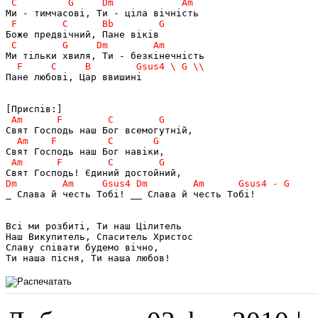
Пане любові, Цар ввишині

_ Слава й честь Тобі! __ Слава й честь Тобі!

Всі ми розбиті, Ти наш Цілитель

Наш Викупитель, Спаситель Христос

Славу співати будемо вічно,

Ти наша пісня, Ти наша любов!