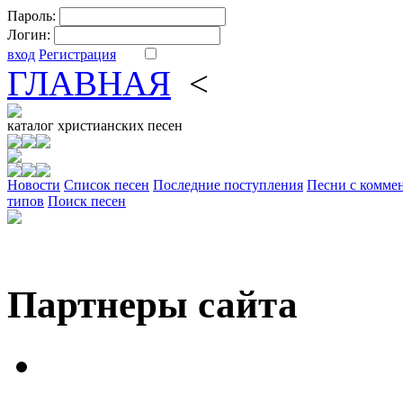
Пароль:
Логин:
вход
Регистрация
ГЛАВНАЯ
<
ФОРУМ
DV
каталог
христианских песен
Новости
Cписок песен
Последние поступления
Песни с комме
типов
Поиск песен
Партнеры сайта