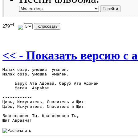
+4
279
<< - Показать версию c 
Мэлэх озэр, умошиа  умаген.

Мэлэх озэр, умошиа  умаген.

     Барух Ата Адонай, барух Ата Адонай

     Маген  Авраhам 

------------

Царь, Искупитель, Спаситель и Щит.

Царь, Искупитель, Спаситель и Щит.

Благословен Ты, благословен Ты,
