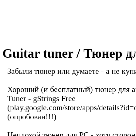
Guitar tuner / Тюнер 
Забыли тюнер или думаете - а не купи
Хороший (и бесплатный) тюнер для а
Tuner - gStrings Free
(play.google.com/store/apps/details?id=
(опробован!!!)
Неплохой тюнер для РС - хотя стор