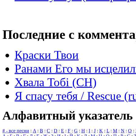
Последние с коммент
Краски Твои
Ранами Его мы исцелил
Хвала Тобі (СН)
Я спасу тебя / Rescue (r
Алфавитный указатель 
# - все песни
:
A
:
B
:
C
:
D
:
E
:
F
:
G
:
H
:
I
:
J
:
K
:
L
:
M
:
N
:
O
: