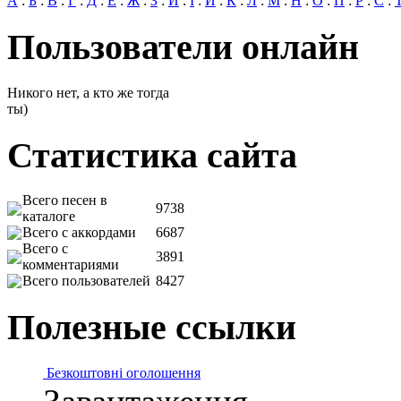
А
:
Б
:
В
:
Г
:
Д
:
Е
:
Ж
:
З
:
И
:
І
:
Й
:
К
:
Л
:
М
:
Н
:
О
:
П
:
Р
:
С
:
Пользователи онлайн
Никого нет, а кто же тогда
ты)
Статистика сайта
Всего песен в
9738
каталоге
Всего с аккордами
6687
Всего с
3891
комментариями
Всего пользователей
8427
Полезные ссылки
Безкоштовні оголошення