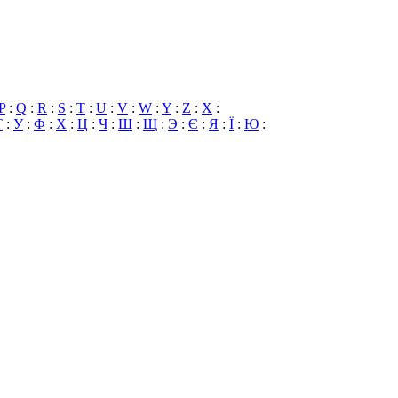
P
:
Q
:
R
:
S
:
T
:
U
:
V
:
W
:
Y
:
Z
:
X
:
Т
:
У
:
Ф
:
Х
:
Ц
:
Ч
:
Ш
:
Щ
:
Э
:
Є
:
Я
:
Ї
:
Ю
: