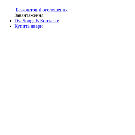
Безкоштовні оголошення
Завантаження
DvaSongs В.Контакте
Купить двери