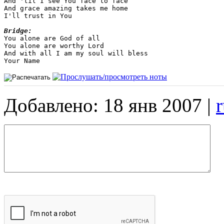
And 'til I see You face to face 

And grace amazing takes me home 

I'll trust in You 

Bridge:
You alone are God of all 

You alone are worthy Lord 

And with all I am my soul will bless 

Добавлено: 18 янв 2007 |