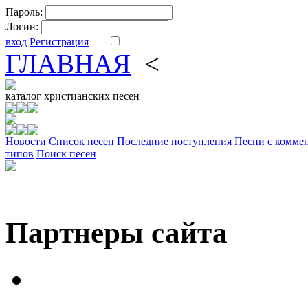
Пароль:
Логин:
вход
Регистрация
ГЛАВНАЯ
<
ФОРУМ
DV
каталог
христианских песен
Новости
Cписок песен
Последние поступления
Песни с комме
типов
Поиск песен
Партнеры сайта