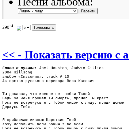
Песни альбома:
+4
290
<< - Показать версию c 
Слова и музыка: 
Joel Houston, Jadwin Cillies

2004 Hillsong

альбом «Спасение», track # 10

Авторство русского перевода Вера Касевич

Ты доказал, что крепче нет любви Твоей

Ведь за меня прошел Ты смерть, прошёл Ты крест.

Пока не встречусь я с Тобой лицом к лицу, придя домой

Держусь Тебя.

Я приближаю жизнью Царствие Твоё

Хочу исполнить волю Божью я во всём.

Пока не встречусь я с Тобой лицом к лицу придя домой
