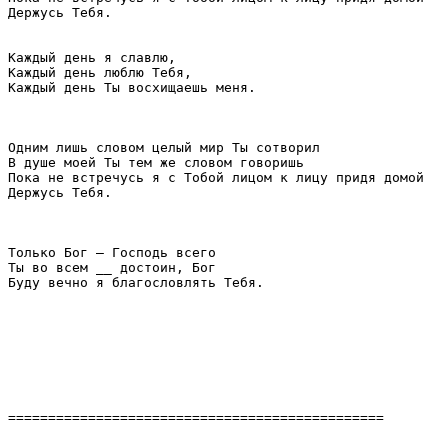
Держусь Тебя.

Каждый день я славлю,

Каждый день люблю Тебя,

Каждый день Ты восхищаешь меня.

Одним лишь словом целый мир Ты сотворил

В душе моей Ты тем же словом говоришь

Пока не встречусь я с Тобой лицом к лицу придя домой

Держусь Тебя.

Только Бог – Господь всего

Ты во всем __ достоин, Бог

Буду вечно я благословлять Тебя.

===============================================
