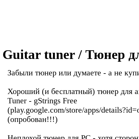
Guitar tuner / Тюнер 
Забыли тюнер или думаете - а не купи
Хороший (и бесплатный) тюнер для а
Tuner - gStrings Free
(play.google.com/store/apps/details?id=
(опробован!!!)
Неплохой тюнер для РС - хотя стор