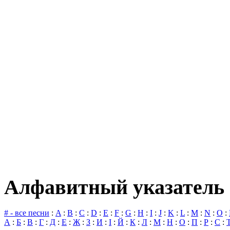
Алфавитный указатель 
# - все песни
:
A
:
B
:
C
:
D
:
E
:
F
:
G
:
H
:
I
:
J
:
K
:
L
:
M
:
N
:
O
:
А
:
Б
:
В
:
Г
:
Д
:
Е
:
Ж
:
З
:
И
:
І
:
Й
:
К
:
Л
:
М
:
Н
:
О
:
П
:
Р
:
С
: