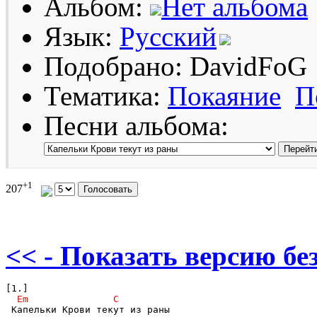
Альбом:
Нет альбома
Язык:
Русский
Подобрано: DavidFoG
Тематика:
Покаяние
П
Песни альбома:
+1
207
<< - Показать версию без