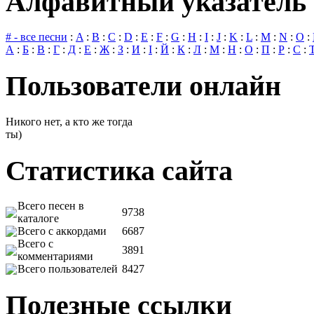
Алфавитный указатель 
# - все песни
:
A
:
B
:
C
:
D
:
E
:
F
:
G
:
H
:
I
:
J
:
K
:
L
:
M
:
N
:
O
:
А
:
Б
:
В
:
Г
:
Д
:
Е
:
Ж
:
З
:
И
:
І
:
Й
:
К
:
Л
:
М
:
Н
:
О
:
П
:
Р
:
С
:
Пользователи онлайн
Никого нет, а кто же тогда
ты)
Статистика сайта
Всего песен в
9738
каталоге
Всего с аккордами
6687
Всего с
3891
комментариями
Всего пользователей
8427
Полезные ссылки