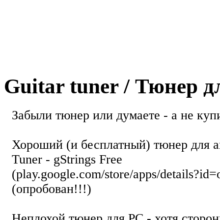
Guitar tuner / Тюнер 
Забыли тюнер или думаете - а не купи
Хороший (и бесплатный) тюнер для а
Tuner - gStrings Free
(play.google.com/store/apps/details?id=
(опробован!!!)
Неплохой тюнер для РС - хотя стор