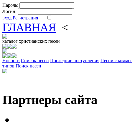
Пароль:
Логин:
вход
Регистрация
ГЛАВНАЯ
<
ФОРУМ
DV
каталог
христианских песен
Новости
Cписок песен
Последние поступления
Песни с комме
типов
Поиск песен
Партнеры сайта