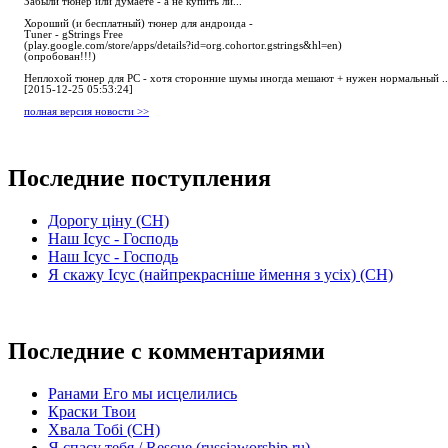
Забыли тюнер или думаете - а не купить ли...
Хороший (и бесплатный) тюнер для андроида -
Tuner - gStrings Free
(play.google.com/store/apps/details?id=org.cohortor.gstrings&hl=en)
(опробован!!!)
Неплохой тюнер для РС - хотя сторонние шумы иногда мешают + нужен нормальный ..
[2015-12-25 05:53:24]
полная версия новости >>
Последние поступления
Дорогу ціну (СН)
Наш Ісус - Господь
Наш Ісус - Господь
Я скажу Ісус (найпрекрасніше ймення з усіх) (СН)
Последние с комментариями
Ранами Его мы исцелились
Краски Твои
Хвала Тобі (СН)
Я спасу тебя / Rescue (russiaworship.ru)