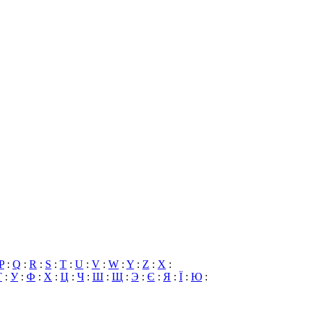
P
:
Q
:
R
:
S
:
T
:
U
:
V
:
W
:
Y
:
Z
:
X
:
Т
:
У
:
Ф
:
Х
:
Ц
:
Ч
:
Ш
:
Щ
:
Э
:
Є
:
Я
:
Ї
:
Ю
: