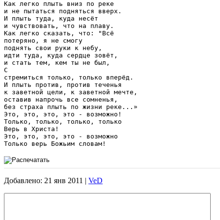
Как легко плыть вниз по реке

и не пытаться подняться вверх.

И плыть туда, куда несёт

и чувствовать, что на плаву.

Как легко сказать, что: "Всё

потеряно, я не смогу

поднять свои руки к небу,

идти туда, куда сердце зовёт,

и стать тем, кем ты не был,

С

стремиться только, только вперёд.

И плыть против, против теченья

к заветной цели, к заветной мечте,

оставив напрочь все сомненья,

без страха плыть по жизни реке...»

Это, это, это, это - возможно!

Только, только, только, только

Верь в Христа!

Это, это, это, это - возможно

Только верь Божьим словам!
Добавлено: 21 янв 2011 |
VeD