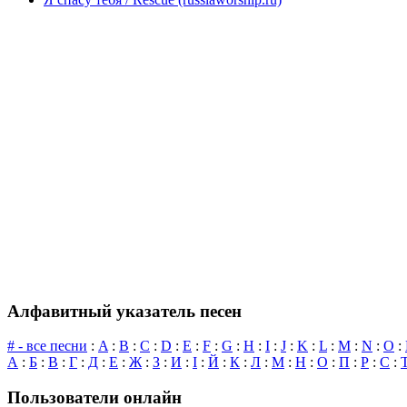
Алфавитный указатель песен
# - все песни
:
A
:
B
:
C
:
D
:
E
:
F
:
G
:
H
:
I
:
J
:
K
:
L
:
M
:
N
:
O
:
А
:
Б
:
В
:
Г
:
Д
:
Е
:
Ж
:
З
:
И
:
І
:
Й
:
К
:
Л
:
М
:
Н
:
О
:
П
:
Р
:
С
:
Пользователи онлайн